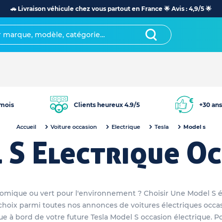
🚗 Livraison véhicule chez vous partout en France 🌟 Avis : 4,9/5 🌟
mois
Clients heureux 4.9/5
+30 ans
Accueil
Voiture occasion
Electrique
Tesla
Model s
 S Electrique Oc
omique ou vert pour l'environnement ? Choisir Une Model S é
re choix parmi toutes nos annonces de voitures électriques oc
que à bord de votre future Tesla Model S occasion électrique. Po