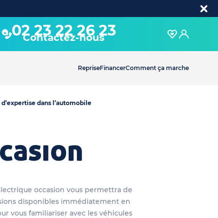
02 23 22 26 23
Contactez-nous
Reprise
Financer
Comment ça marche
 d’expertise dans l’automobile
casion
lectrique occasion vous permettra de
casions disponibles immédiatement en
ur vous familiariser avec les véhicules