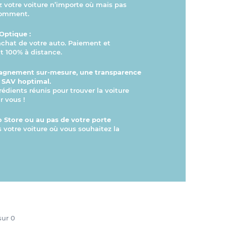
otre voiture n’importe où mais pas
comment.
Optique :
’achat de votre auto. Paiement et
 100% à distance.
gnement sur-mesure, une transparence
n SAV hoptimal.
rédients réunis pour trouver la voiture
r vous !
 Store ou au pas de votre porte
s votre voiture où vous souhaitez la
 sur
0