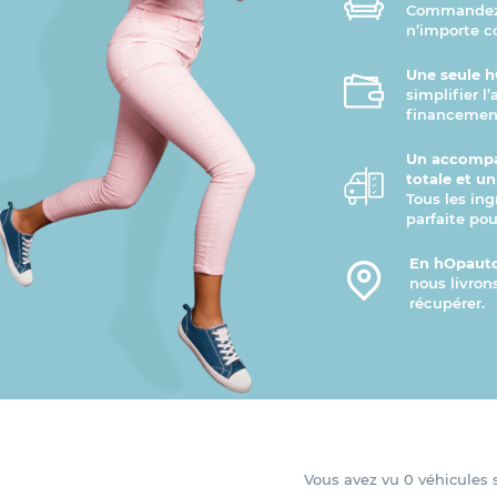
Commandez v
n’importe 
Une seule h
simplifier l
financement
Un accompa
totale et u
Tous les ing
parfaite pou
En hOpauto
nous livron
récupérer.
Vous avez vu
0
véhicules