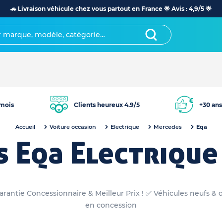
🚗 Livraison véhicule chez vous partout en France 🌟 Avis : 4,9/5 🌟
mois
Clients heureux 4.9/5
+30 ans
Accueil
Voiture occasion
Electrique
Mercedes
Eqa
 Eqa Electrique
rantie Concessionnaire & Meilleur Prix ! ✅ Véhicules neufs & 
en concession