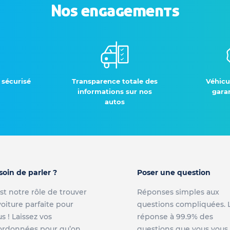
Nos engagements
 sécurisé
Transparence totale des
Véhicu
informations sur nos
garan
autos
soin de parler ?
Poser une question
st notre rôle de trouver
Réponses simples aux
voiture parfaite pour
questions compliquées. 
s ! Laissez vos
réponse à 99.9% des
ordonnées pour qu’on
questions que vous vous