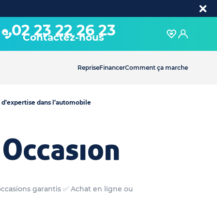
02 23 22 26 23
Contactez-nous
Reprise
Financer
Comment ça marche
 d’expertise dans l’automobile
 Occasion
occasions garantis ✅ Achat en ligne ou