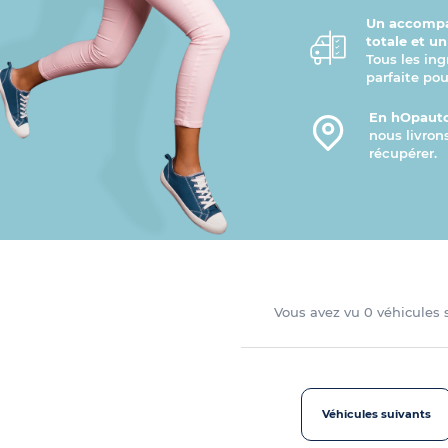
Un accompa
totale et u
Tous les ing
parfaite pou
En hOpauto
nous livron
récupérer.
Vous avez vu
0
véhicules
Véhicules suivants