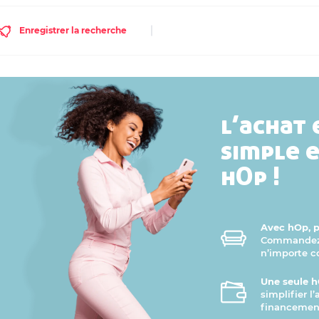
Enregistrer la recherche
l’achat 
simple 
hOp !
Avec hOp, pr
Commandez v
n’importe 
Une seule h
simplifier l
financement