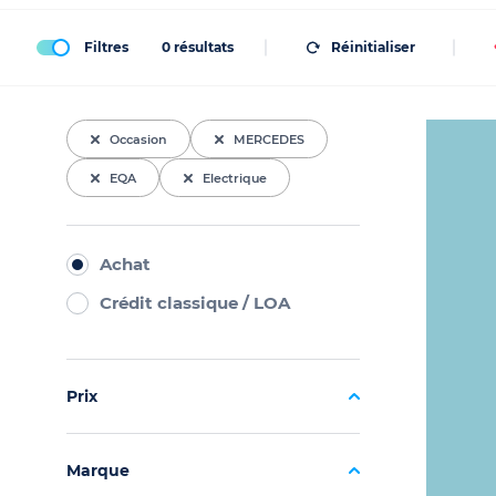
Filtres
0
résultats
Réinitialiser
Occasion
MERCEDES
EQA
Electrique
Achat
Crédit classique / LOA
Prix
Marque