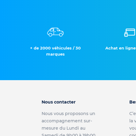
+ de 2000 véhicules / 30
Achat en ligne
marques
Nous contacter
Be
Nous vous proposons un
C’e
accompagnement sur-
la 
mesure du Lundi au
vou
Samedi de 9h00 à 19h00
co