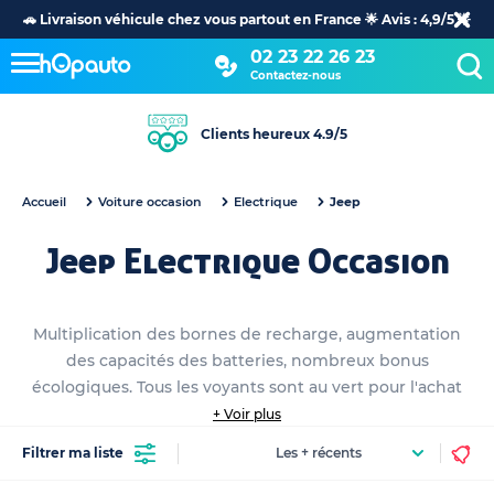
🚗 Livraison véhicule chez vous partout en France 🌟 Avis : 4,9/5 🌟
02 23 22 26 23
Contactez-nous
Clients heureux 4.9/5
Accueil
Voiture occasion
Electrique
Jeep
Jeep Electrique Occasion
Multiplication des bornes de recharge, augmentation
des capacités des batteries, nombreux bonus
écologiques. Tous les voyants sont au vert pour l'achat
de votre Jeep électrique occasion. Découvrez en
+ Voir plus
quelques clics l’ensemble de nos voitures électriques
Filtrer ma liste
occasions disponibles en achat dans tous nos hOpauto
Store ou en achat 100% en ligne. Prenez le virage de