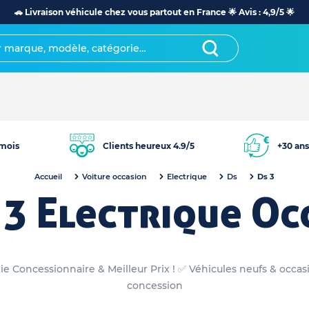
🚗 Livraison véhicule chez vous partout en France 🌟 Avis : 4,9/5 🌟
mois
Clients heureux 4.9/5
+30 ans
Accueil
Voiture occasion
Electrique
Ds
Ds 3
 3 Electrique Oc
ie Concessionnaire & Meilleur Prix ! ✅ Véhicules neufs & occa
concession