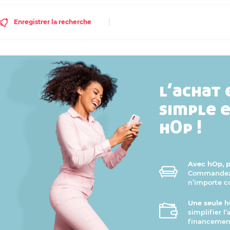
Enregistrer la recherche
l’achat 
simple 
hOp !
Avec hOp, pr
Commandez v
n’importe 
Une seule h
simplifier l
financement