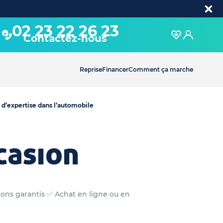
02 23 22 26 23
Contactez-nous
Reprise
Financer
Comment ça marche
 d’expertise dans l’automobile
casion
sions garantis ✅ Achat en ligne ou en