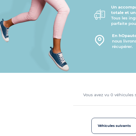
Un accompa
totale et u
Tous les ing
parfaite pou
En hOpauto
nous livron
récupérer.
Vous avez vu
0
véhicules
Véhicules suivants