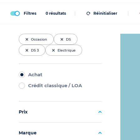
Filtres
0
résultats
Réinitialiser
Occasion
DS
DS 3
Electrique
Achat
Crédit classique / LOA
Prix
Marque