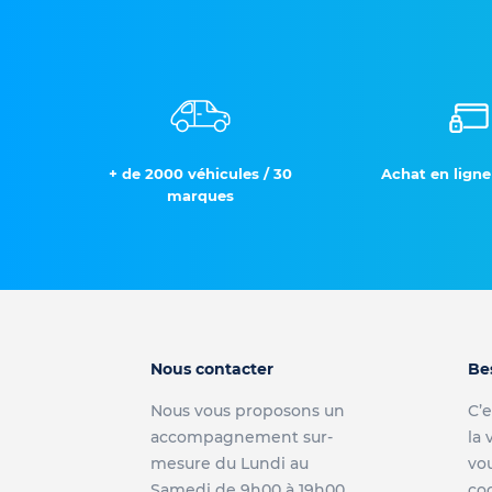
+ de 2000 véhicules / 30
Achat en ligne
marques
Nous contacter
Be
Nous vous proposons un
C’e
accompagnement sur-
la 
mesure du Lundi au
vou
Samedi de 9h00 à 19h00
co