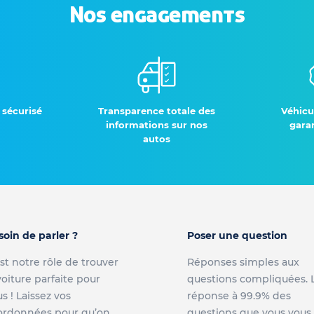
Nos engagements
 sécurisé
Transparence totale des
Véhicu
informations sur nos
garan
autos
soin de parler ?
Poser une question
st notre rôle de trouver
Réponses simples aux
voiture parfaite pour
questions compliquées. 
s ! Laissez vos
réponse à 99.9% des
ordonnées pour qu’on
questions que vous vous