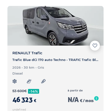
RENAULT Trafic
Trafic Blue dCi 170 auto Techno - TRAFIC Trafic Blue dCi 170 auto Techno
2026 - 30 km
- Gris
Diesel
53 600
€
à partir de
-14%
46 323
N/A
€
€ / mois
undefined