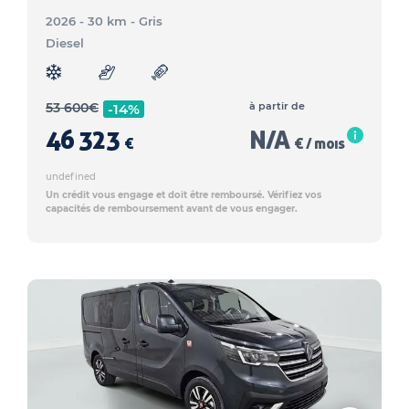
2026 - 30 km
- Gris
Diesel
53 600
€
à partir de
-14%
46 323
N/A
€
€ / mois
undefined
Un crédit vous engage et doit être remboursé. Vérifiez vos
capacités de remboursement avant de vous engager.