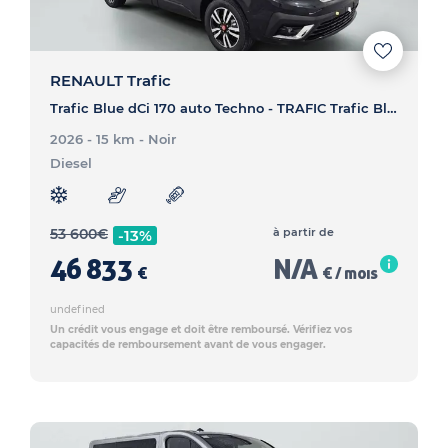
RENAULT Trafic
Trafic Blue dCi 170 auto Techno - TRAFIC Trafic Blue dCi 170 auto Techno
2026 - 15 km
- Noir
Diesel
53 600
€
à partir de
-13%
46 833
N/A
€
€ / mois
undefined
Un crédit vous engage et doit être remboursé. Vérifiez vos
capacités de remboursement avant de vous engager.