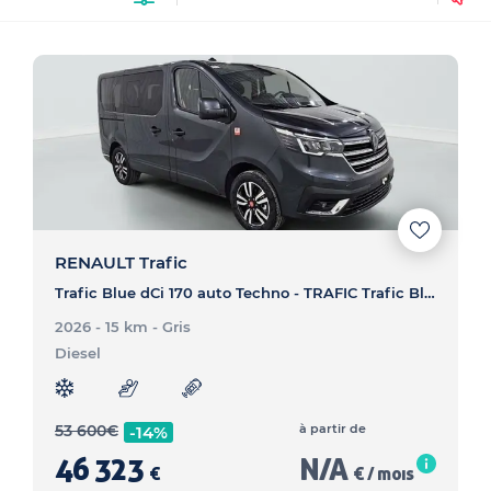
RENAULT Trafic
Trafic Blue dCi 170 auto Techno - TRAFIC Trafic Blue dCi 170 auto Techno
2026 - 15 km
- Gris
Diesel
53 600
€
à partir de
-14%
46 323
N/A
€
€ / mois