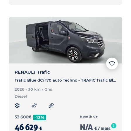
RENAULT Trafic
Trafic Blue dCi 170 auto Techno - TRAFIC Trafic Blue dCi 170 auto Techno
2026 - 30 km
- Gris
Diesel
53 600
€
à partir de
-13%
46 629
N/A
€
€ / mois