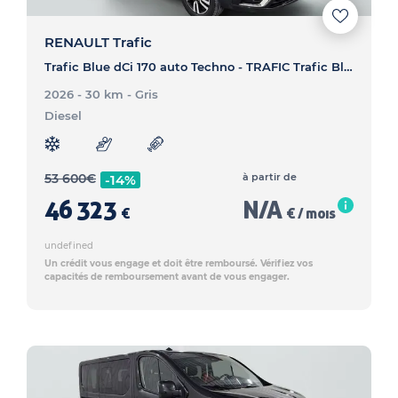
RENAULT Trafic
Trafic Blue dCi 170 auto Techno - TRAFIC Trafic Blue dCi 170 auto Techno
2026 - 30 km
- Gris
Diesel
53 600
€
à partir de
-14%
46 323
N/A
€
€ / mois
undefined
Un crédit vous engage et doit être remboursé. Vérifiez vos
capacités de remboursement avant de vous engager.