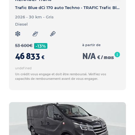
Trafic Blue dCi 170 auto Techno - TRAFIC Trafic Blue dCi 170 auto Techno
2026 - 30 km
- Gris
Diesel
53 600
€
à partir de
-13%
46 833
N/A
€
€ / mois
undefined
Un crédit vous engage et doit être remboursé. Vérifiez vos
capacités de remboursement avant de vous engager.