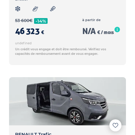
53 600
€
à partir de
-14%
46 323
N/A
€
€ / mois
undefined
Un crédit vous engage et doit être remboursé. Vérifiez vos
capacités de remboursement avant de vous engager.
RENAULT Trafic