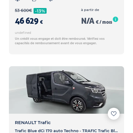
53 600
€
à partir de
-13%
46 629
N/A
€
€ / mois
undefined
Un crédit vous engage et doit être remboursé. Vérifiez vos
capacités de remboursement avant de vous engager.
RENAULT Trafic
Trafic Blue dCi 170 auto Techno - TRAFIC Trafic Blue dCi 170 auto Techno