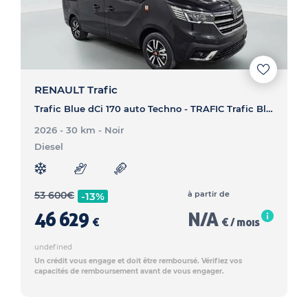
RENAULT Trafic
Trafic Blue dCi 170 auto Techno - TRAFIC Trafic Blue dCi 170 auto Techno
2026 - 30 km
- Noir
Diesel
53 600
€
à partir de
-13%
46 629
N/A
€
€ / mois
undefined
Un crédit vous engage et doit être remboursé. Vérifiez vos
capacités de remboursement avant de vous engager.