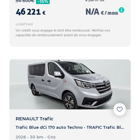
54 600
€
à partir de
-15%
46 221
N/A
€
€ / mois
undefined
Un crédit vous engage et doit être remboursé. Vérifiez vos
capacités de remboursement avant de vous engager.
RENAULT Trafic
Trafic Blue dCi 170 auto Techno - TRAFIC Trafic Blue dCi 170 auto Techno
2026 - 30 km
- Gris