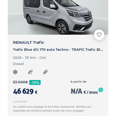
RENAULT Trafic
Trafic Blue dCi 170 auto Techno - TRAFIC Trafic Blue dCi 170 auto Techno
2026 - 30 km
- Gris
Diesel
53 600
€
à partir de
-13%
46 629
N/A
€
€ / mois
undefined
Un crédit vous engage et doit être remboursé. Vérifiez vos
capacités de remboursement avant de vous engager.