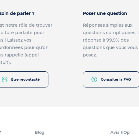
soin de parler ?
Poser une question
st notre rôle de trouver
Réponses simples aux
voiture parfaite pour
questions compliquées. 
s ! Laissez vos
réponse à 99.9% des
ordonnées pour qu’on
questions que vous vous
s rappelle (appel
posez.
tuit).
Être recontacté
Consulter la FAQ
?
Blog
Avis hOp