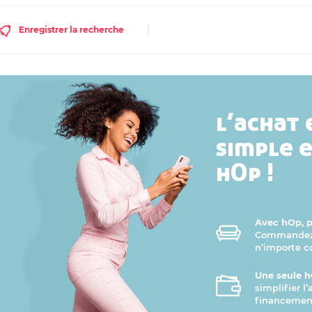
Enregistrer la recherche
l’achat 
simple 
hOp !
Avec hOp, pr
Commandez v
n’importe 
Une seule h
simplifier l
financement