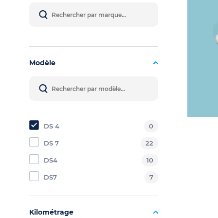
Modèle
DS 4
0
DS 7
22
DS4
10
DS7
7
Kilométrage