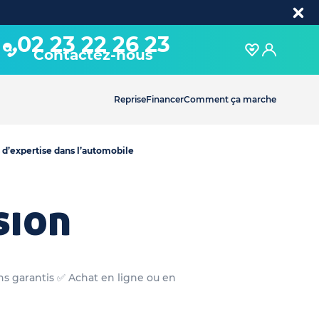
02 23 22 26 23
Contactez-nous
Reprise
Financer
Comment ça marche
 d’expertise dans l’automobile
sion
ons garantis ✅ Achat en ligne ou en