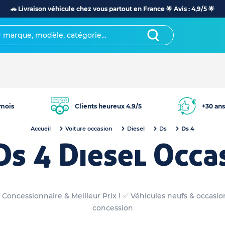
🚗 Livraison véhicule chez vous partout en France 🌟 Avis : 4,9/5 🌟
mois
Clients heureux 4.9/5
+30 ans
Accueil
Voiture occasion
Diesel
Ds
Ds 4
Ds 4 Diesel Occa
 Concessionnaire & Meilleur Prix ! ✅ Véhicules neufs & occasi
concession