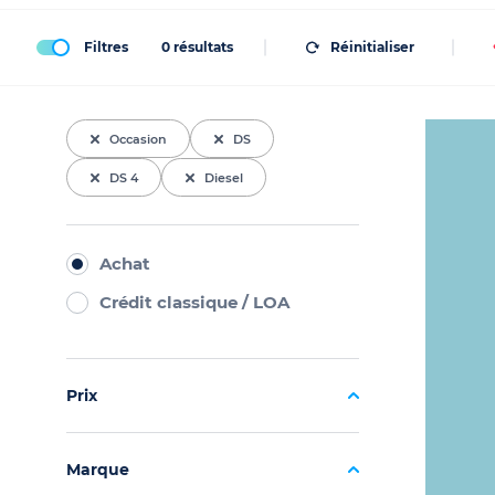
Filtres
0
résultats
Réinitialiser
Occasion
DS
DS 4
Diesel
Achat
Crédit classique / LOA
Prix
Marque