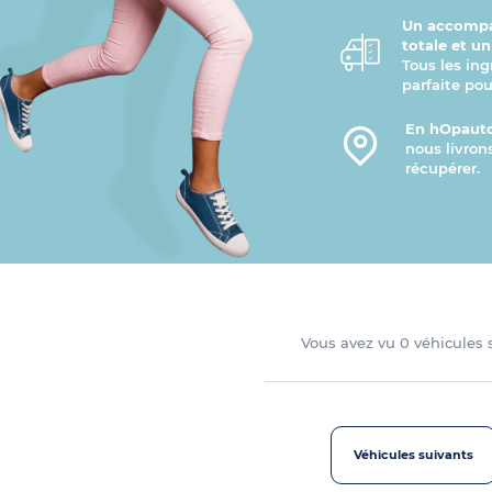
Un accompa
totale et u
Tous les ing
parfaite pou
En hOpauto
nous livron
récupérer.
Vous avez vu
0
véhicules
Véhicules suivants