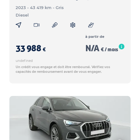
2023 - 43 419 km
- Gris
Diesel
à partir de
33 988
N/A
€
€ / mois
undefined
Un crédit vous engage et doit être remboursé. Vérifiez vos
capacités de remboursement avant de vous engager.