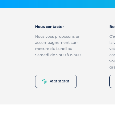
Nous contacter
Be
Nous vous proposons un
C’e
accompagnement sur-
la 
mesure du Lundi au
vou
Samedi de 9h00 à 19h00
co
vou
gra
02 23 22 26 23