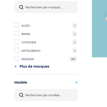
AUDI
1
BMW
1
CITROEN
1
MITSUBISHI
1
NISSAN
60
Plus de marques
Modèle