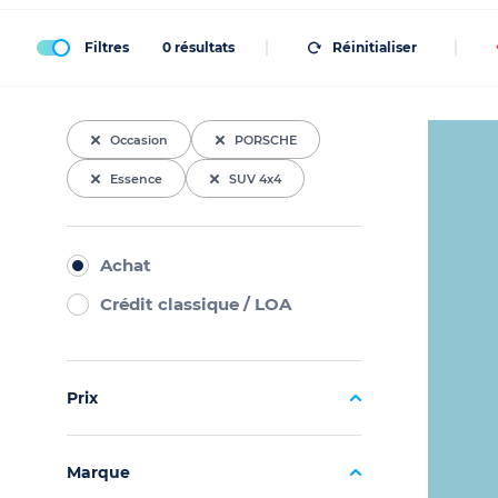
Filtres
0
résultats
Réinitialiser
Occasion
PORSCHE
Essence
SUV 4x4
Achat
Crédit classique / LOA
Prix
Marque