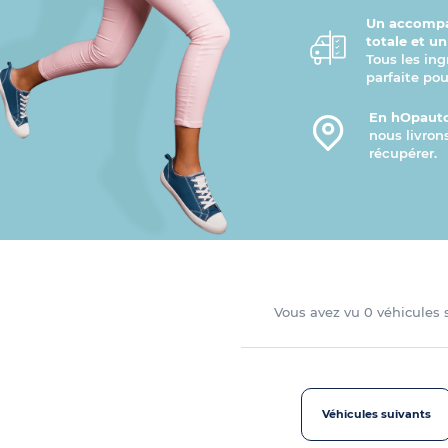
Un accompa
totale et u
Tous les ing
parfaite pou
En hOpauto
nous livron
récupérer.
Vous avez vu
0
véhicules
Véhicules suivants