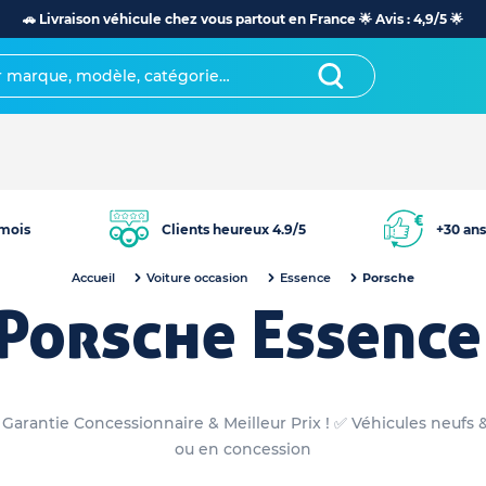
🚗 Livraison véhicule chez vous partout en France 🌟 Avis : 4,9/5 🌟
mois
Clients heureux 4.9/5
+30 ans
Accueil
Voiture occasion
Essence
Porsche
Porsche Essence
arantie Concessionnaire & Meilleur Prix ! ✅ Véhicules neufs 
ou en concession