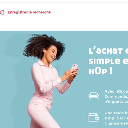
Enregistrer la recherche
l’achat 
simple 
hOp !
Avec hOp, pr
Commandez v
n’importe 
Une seule h
simplifier l
financement