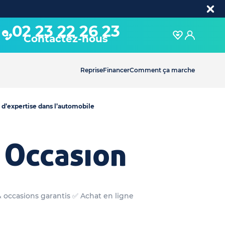
02 23 22 26 23
Contactez-nous
Reprise
Financer
Comment ça marche
 d’expertise dans l’automobile
 Occasion
& occasions garantis ✅ Achat en ligne