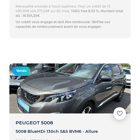
Mensualité arrondie à l'euro supérieur. Pour un crédit de 13
490,00€ soit 275,02€ sur 60 mois,
TAEG fixe 8.55 %. Montant total
dû : 16 501,20€
Un crédit vous engage et doit être remboursé. Vérifiez vos
capacités de remboursement avant de vous engager.
Vendu
PEUGEOT 5008
5008 BlueHDi 130ch S&S BVM6 - Allure