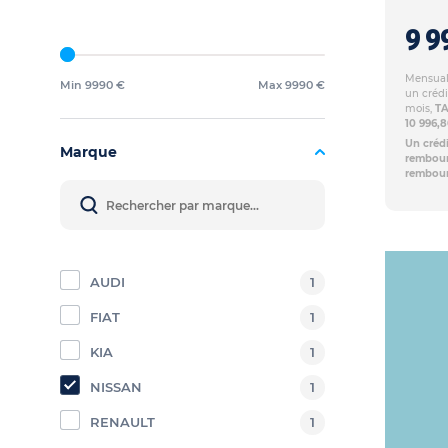
9 9
Mensuali
Min 9990 €
Max 9990 €
un crédi
mois,
TA
10 996,
Un crédi
Marque
rembours
rembour
AUDI
1
FIAT
1
KIA
1
NISSAN
1
RENAULT
1