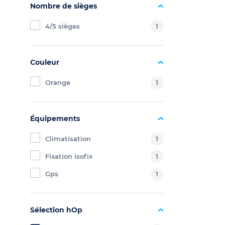
Nombre de sièges
4/5 sièges
1
Couleur
Orange
1
Équipements
Climatisation
1
Fixation isofix
1
Gps
1
Sélection hOp