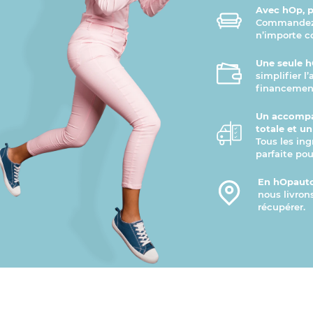
Avec hOp, pr
Commandez v
n’importe 
Une seule h
simplifier l
financement
Un accompa
totale et u
Tous les ing
parfaite pou
En hOpauto
nous livron
récupérer.