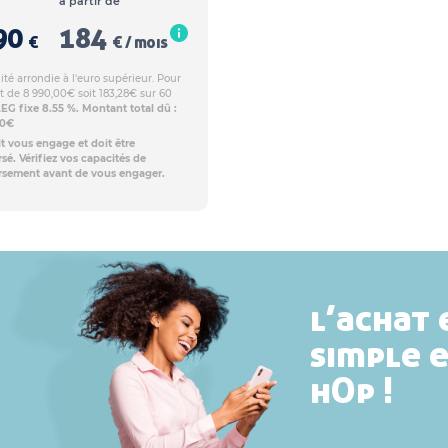
à partir de
90
184
€
€ / mois
té arrondie à l'euro supérieur. Pour
t de 8 990,00€ soit 183,28€ sur 60
EG fixe 8.55 %. Montant total dû :
80€
t vous engage et doit être
é. Vérifiez vos capacités de
sement avant de vous engager.
l’achat 
simple 
hOp !