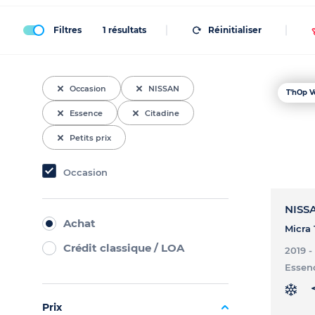
Filtres
1
résultats
Réinitialiser
Occasion
NISSAN
T'hOp V
Essence
Citadine
Petits prix
Occasion
NISS
Achat
Micra 1
Crédit classique / LOA
2019 
Essen
Prix