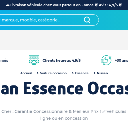
🚗 Livraison véhicule chez vous partout en France 🌟 Avis : 4,9/5 🌟
mois
Clients heureux 4.9/5
+30 ans
Accueil
Voiture occasion
Essence
Nissan
san Essence Occa
Cher : Garantie Concessionnaire & Meilleur Prix ! ✅ Véhicules
ligne ou en concession