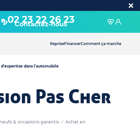
02 23 22 26 23
Contactez-nous
Reprise
Financer
Comment ça marche
 d’expertise dans l’automobile
sion Pas Cher
 neufs & occasions garantis ✅ Achat en