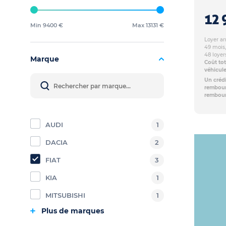
12 
Min 9400 €
Max 13131 €
Loyer ar
49 mois,
48 loyer
Marque
Coût tot
véhicule
Un crédi
rembours
rembour
AUDI
1
DACIA
2
FIAT
3
KIA
1
MITSUBISHI
1
Plus de marques