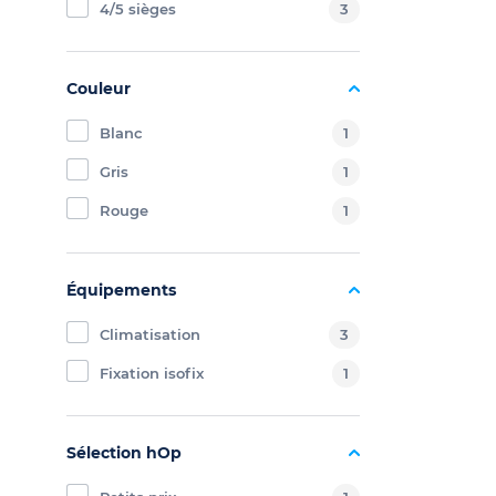
4/5 sièges
3
Couleur
Blanc
1
Gris
1
Rouge
1
Équipements
Climatisation
3
Fixation isofix
1
Sélection hOp