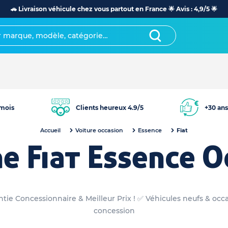
🚗 Livraison véhicule chez vous partout en France 🌟 Avis : 4,9/5 🌟
mois
Clients heureux 4.9/5
+30 ans
Accueil
Voiture occasion
Essence
Fiat
ne Fiat Essence O
ntie Concessionnaire & Meilleur Prix ! ✅ Véhicules neufs & occ
concession