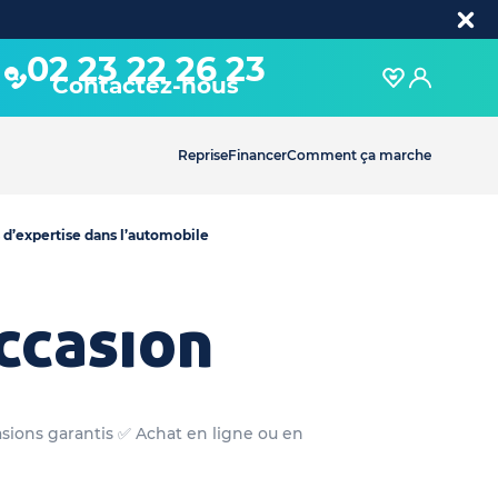
02 23 22 26 23
Contactez-nous
Reprise
Financer
Comment ça marche
 d’expertise dans l’automobile
ccasion
asions garantis ✅ Achat en ligne ou en