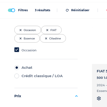
Filtres
3
résultats
Réinitialiser
Occasion
FIAT
Essence
Citadine
Occasion
Achat
FIAT 
Crédit classique / LOA
2024 
Essen
Prix