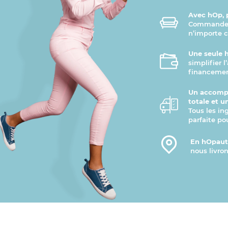
Avec hOp, p
Commandez 
n’importe 
Une seule 
simplifier 
financemen
Un accomp
totale et u
Tous les in
parfaite po
En hOpauto
nous livron