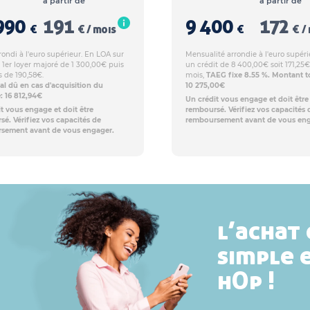
à partir de
à partir de
990
191
9 400
172
€
€ / mois
€
€ /
rondi à l'euro supérieur. En LOA sur
Mensualité arrondie à l'euro supéri
 1er loyer majoré de 1 300,00€ puis
un crédit de 8 400,00€ soit 171,25€
s de 190,58€.
mois,
TAEG fixe 8.55 %. Montant to
al dû en cas d'acquisition du
10 275,00€
: 16 812,94€
Un crédit vous engage et doit être
t vous engage et doit être
remboursé. Vérifiez vos capacités 
é. Vérifiez vos capacités de
remboursement avant de vous eng
sement avant de vous engager.
l’achat 
simple 
hOp !