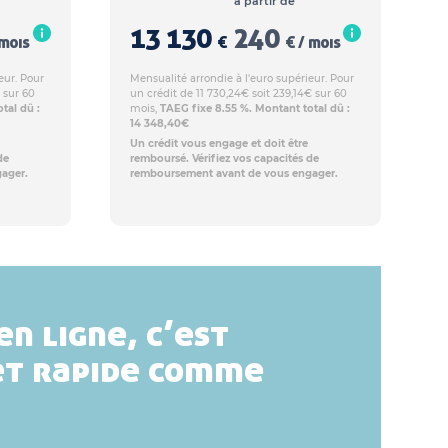
à partir de
13 130
240
 mois
€
€ / mois
eur. Pour
Mensualité arrondie à l'euro supérieur. Pour
 sur 60
un crédit de 11 730,24€ soit 239,14€ sur 60
tal dû :
mois,
TAEG fixe 8.55 %. Montant total dû :
14 348,40€
Un crédit vous engage et doit être
de
remboursé. Vérifiez vos capacités de
ager.
remboursement avant de vous engager.
en ligne, c’est
et rapide comme