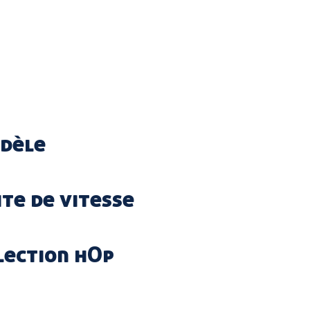
odèle
ite de vitesse
lection hOp