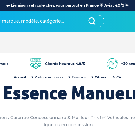
🚗 Livraison véhicule chez vous partout en France 🌟 Avis : 4,9/5 🌟
mois
Clients heureux 4.9/5
+30 ans
Accueil
Voiture occasion
Essence
Citroen
C4
 Essence Manuel
on : Garantie Concessionnaire & Meilleur Prix ! ✅ Véhicules ne
ligne ou en concession