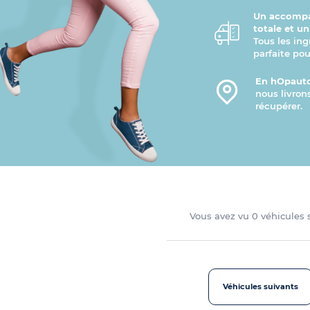
Un accompa
totale et u
Tous les ing
parfaite pou
En hOpauto
nous livron
récupérer.
Vous avez vu
0
véhicules
Véhicules suivants