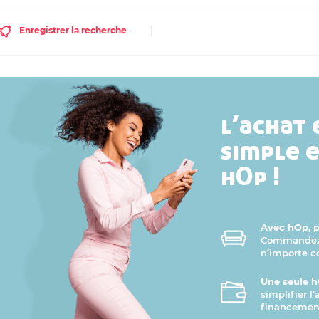
Enregistrer la recherche
l’achat 
simple 
hOp !
Avec hOp, pr
Commandez v
n’importe 
Une seule h
simplifier l
financement