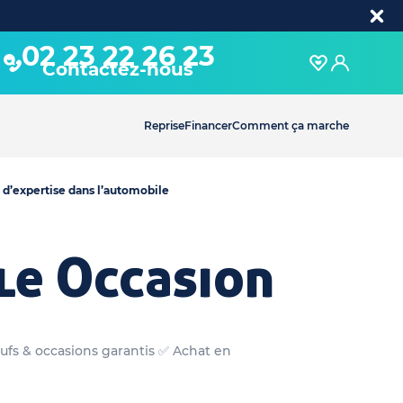
02 23 22 26 23
Contactez-nous
Reprise
Financer
Comment ça marche
 d’expertise dans l’automobile
le Occasion
ufs & occasions garantis ✅ Achat en