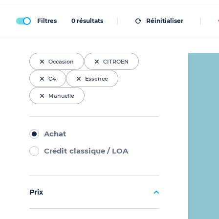
Filtres
0
résultats
Réinitialiser
Occasion
CITROEN
C4
Essence
Manuelle
Achat
Crédit classique / LOA
Prix