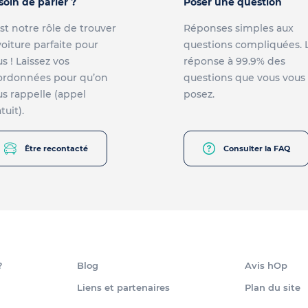
soin de parler ?
Poser une question
st notre rôle de trouver
Réponses simples aux
voiture parfaite pour
questions compliquées. 
s ! Laissez vos
réponse à 99.9% des
ordonnées pour qu’on
questions que vous vous
s rappelle (appel
posez.
tuit).
Être recontacté
Consulter la FAQ
?
Blog
Avis hOp
Liens et partenaires
Plan du site