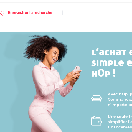
Enregistrer la recherche
l’achat 
simple 
hOp !
Avec hOp, pr
Commandez v
n’importe 
Une seule h
simplifier l
financement