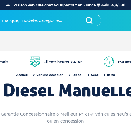
🚗 Livraison véhicule chez vous partout en France 🌟 Avis : 4,9/5 🌟
mois
Clients heureux 4.9/5
+30 ans
Accueil
Voiture occasion
Diesel
Seat
Ibiza
a Diesel Manuell
: Garantie Concessionnaire & Meilleur Prix ! ✅ Véhicules neufs 
ou en concession