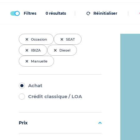
Filtres
0
résultats
Réinitialiser
Occasion
SEAT
IBIZA
Diesel
Manuelle
Achat
Crédit classique / LOA
Prix