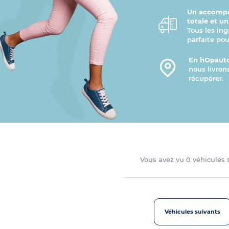
Un accompa
totale et u
Tous les ing
parfaite pou
En hOpauto
nous livron
récupérer.
Vous avez vu
0
véhicules
Véhicules suivants