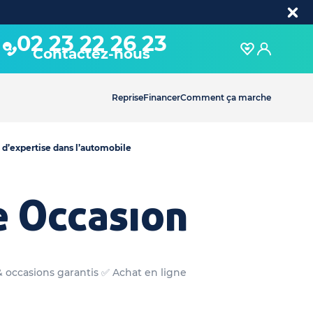
02 23 22 26 23
Contactez-nous
Reprise
Financer
Comment ça marche
 d’expertise dans l’automobile
e Occasion
& occasions garantis ✅ Achat en ligne