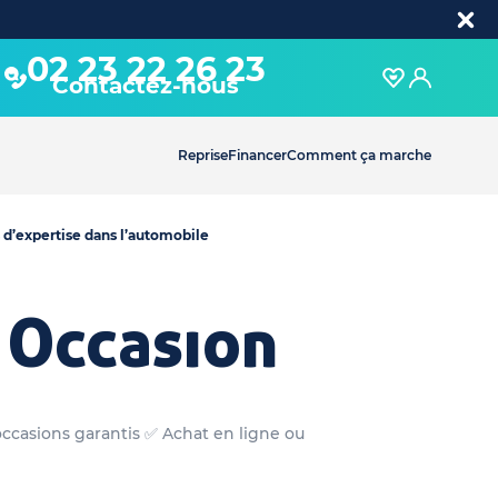
02 23 22 26 23
Contactez-nous
Reprise
Financer
Comment ça marche
 d’expertise dans l’automobile
 Occasion
occasions garantis ✅ Achat en ligne ou