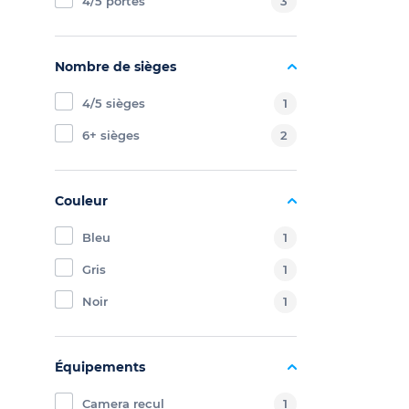
4/5 portes
3
Nombre de sièges
4/5 sièges
1
6+ sièges
2
Couleur
Bleu
1
Gris
1
Noir
1
Équipements
Camera recul
1