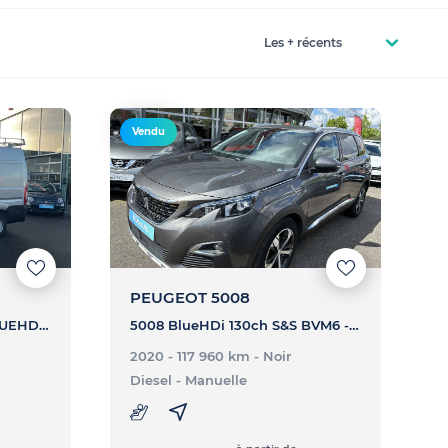
Vendu
PEUGEOT 5008
BOXER TOLE 335 L2H2 BLUEHDI 140 S&S - ASPHALT
5008 BlueHDi 130ch S&S BVM6 - Allure
2020 - 117 960 km
- Noir
Diesel
- Manuelle