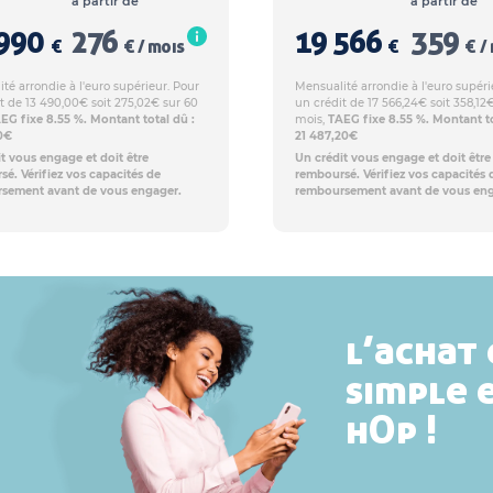
à partir de
à partir de
990
276
19 566
359
€
€ / mois
€
€ /
té arrondie à l'euro supérieur. Pour
Mensualité arrondie à l'euro supéri
t de 13 490,00€ soit 275,02€ sur 60
un crédit de 17 566,24€ soit 358,12
EG fixe 8.55 %. Montant total dû :
mois,
TAEG fixe 8.55 %. Montant to
20€
21 487,20€
t vous engage et doit être
Un crédit vous engage et doit être
é. Vérifiez vos capacités de
remboursé. Vérifiez vos capacités 
sement avant de vous engager.
remboursement avant de vous eng
l’achat 
simple 
hOp !