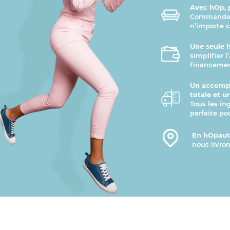
Avec hOp, p
Commandez 
n’importe 
Une seule 
simplifier 
financemen
Un accomp
totale et u
Tous les in
parfaite po
En hOpauto
nous livron