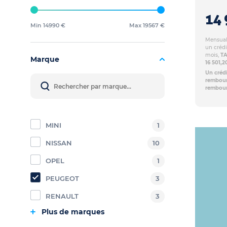
14 
Min 14990 €
Max 19567 €
Mensuali
un crédi
mois,
TA
Marque
16 501,
Un crédi
rembours
rembour
MINI
1
NISSAN
10
OPEL
1
PEUGEOT
3
RENAULT
3
Plus de marques