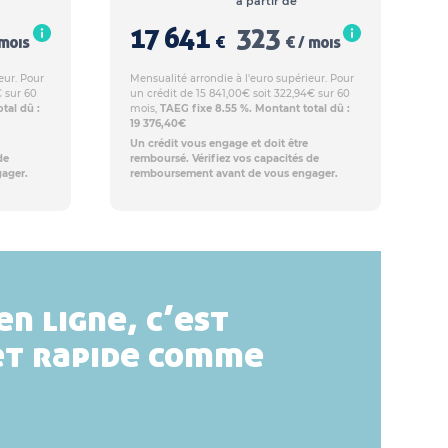
à partir de
17 641
323
 mois
€
€ / mois
eur. Pour
Mensualité arrondie à l'euro supérieur. Pour
€ sur 60
un crédit de 15 841,00€ soit 322,94€ sur 60
tal dû :
mois,
TAEG fixe 8.55 %. Montant total dû :
19 376,40€
Un crédit vous engage et doit être
de
remboursé. Vérifiez vos capacités de
ager.
remboursement avant de vous engager.
en ligne, c’est
et rapide comme