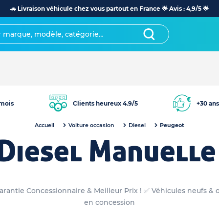
🚗 Livraison véhicule chez vous partout en France 🌟 Avis : 4,9/5 🌟
mois
Clients heureux 4.9/5
+30 ans
Accueil
Voiture occasion
Diesel
Peugeot
Diesel Manuelle
rantie Concessionnaire & Meilleur Prix ! ✅ Véhicules neufs & 
en concession