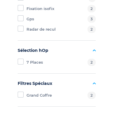
Fixation isofix
2
Gps
3
Radar de recul
2
Sélection hOp
7 Places
2
Filtres Spéciaux
Grand Coffre
2