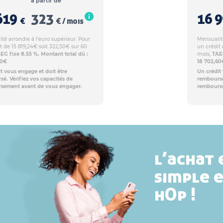
à partir de
619
323
16 
€
€ / mois
té arrondie à l'euro supérieur. Pour
Mensualité
t de 15 819,24€ soit 322,50€ sur 60
un crédit 
EG fixe 8.55 %. Montant total dû :
mois,
TAEG
00€
18 702,60
t vous engage et doit être
Un crédit
é. Vérifiez vos capacités de
remboursé
sement avant de vous engager.
rembours
l’achat 
simple 
hOp !