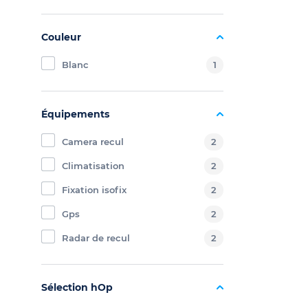
Couleur
Blanc
1
Équipements
Camera recul
2
Climatisation
2
Fixation isofix
2
Gps
2
Radar de recul
2
Sélection hOp