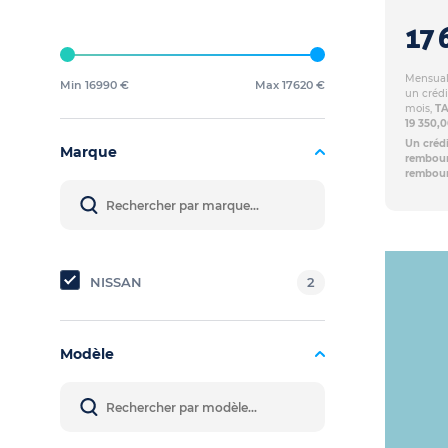
17 
Mensuali
Min 16990 €
Max 17620 €
un crédi
mois,
TA
19 350,
Un crédi
Marque
rembours
rembour
NISSAN
2
Modèle