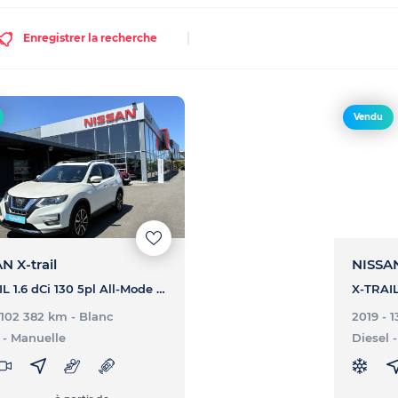
Enregistrer la recherche
Vendu
N X-trail
NISSAN
X-TRAIL 1.6 dCi 130 5pl All-Mode 4x4-i - N-Connecta
X-TRAIL
- 102 382 km
- Blanc
2019 - 
- Manuelle
Diesel
-