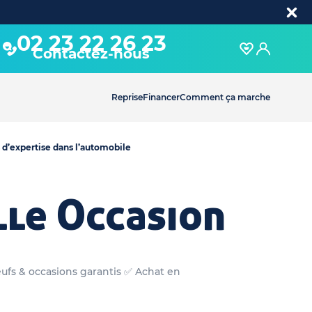
02 23 22 26 23
Contactez-nous
Reprise
Financer
Comment ça marche
 d’expertise dans l’automobile
lle Occasion
eufs & occasions garantis ✅ Achat en