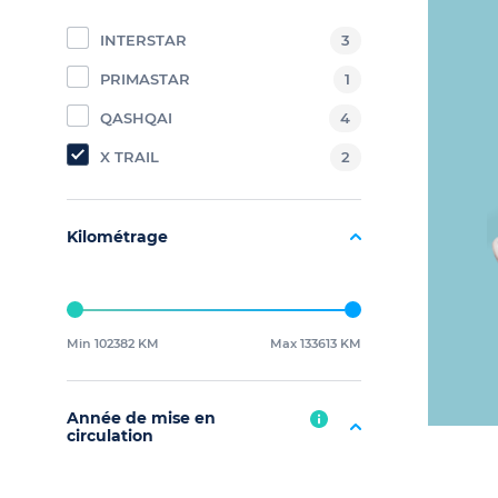
INTERSTAR
3
PRIMASTAR
1
QASHQAI
4
X TRAIL
2
Kilométrage
Min 102382 KM
Max 133613 KM
Année de mise en
circulation