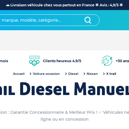
🚗 Livraison véhicule chez vous partout en France 🌟 Avis : 4,9/5 🌟
mois
Clients heureux 4.9/5
+30 ans
Accueil
Voiture occasion
Diesel
Nissan
X trail
ail Diesel Manue
sion : Garantie Concessionnaire & Meilleur Prix ! ✅ Véhicules n
ligne ou en concession