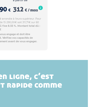
à partir de
990
312
€
€ / mois
 arrondie à l'euro supérieur. Pour
de 15 290,00€ soit 311,71€ sur 60
 fixe 8.55 %. Montant total dû :
€
 vous engage et doit être
. Vérifiez vos capacités de
ement avant de vous engager.
en ligne, c’est
et rapide comme