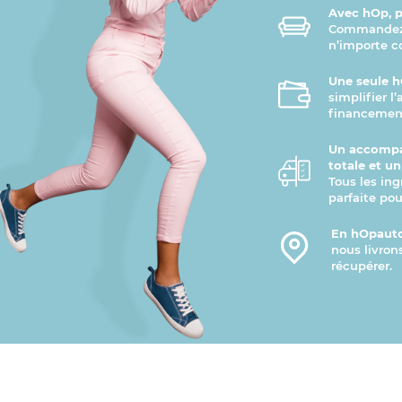
Avec hOp, pr
Commandez v
n’importe 
Une seule h
simplifier l
financement
Un accompa
totale et u
Tous les ing
parfaite pou
En hOpauto
nous livron
récupérer.