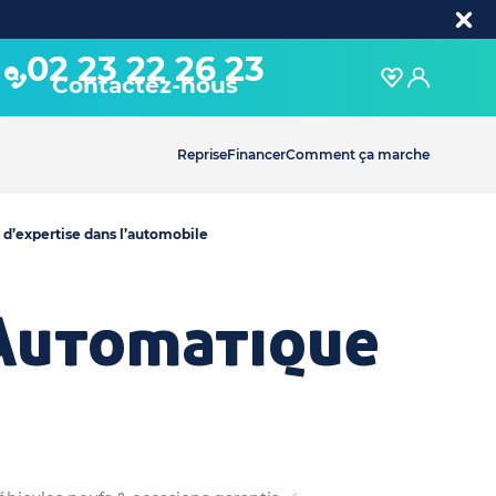
02 23 22 26 23
Contactez-nous
Reprise
Financer
Comment ça marche
 d’expertise dans l’automobile
 Automatique