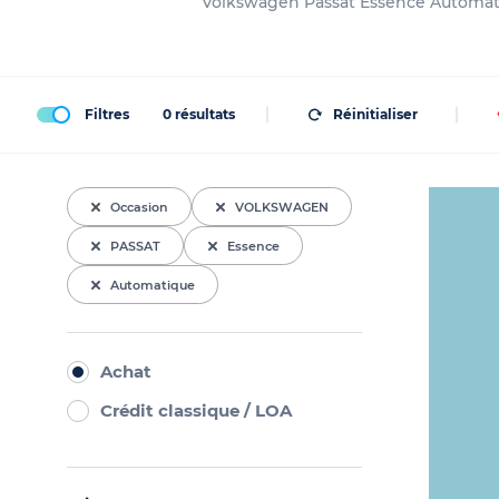
Volkswagen Passat Essence Automatiq
Filtres
0
résultats
Réinitialiser
Occasion
VOLKSWAGEN
PASSAT
Essence
Automatique
Achat
Crédit classique / LOA