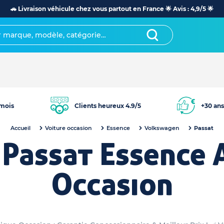
🚗 Livraison véhicule chez vous partout en France 🌟 Avis : 4,9/5 🌟
mois
Clients heureux 4.9/5
+30 ans
Accueil
Voiture occasion
Essence
Volkswagen
Passat
Passat Essence
Occasion