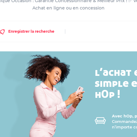
ue Occasion : Garantie Concessionnaire & Meilleur Prix ! ✅ Vé
Achat en ligne ou en concession
Enregistrer la recherche
l’achat 
simple 
hOp !
Avec hOp, pr
Commandez v
n’importe 