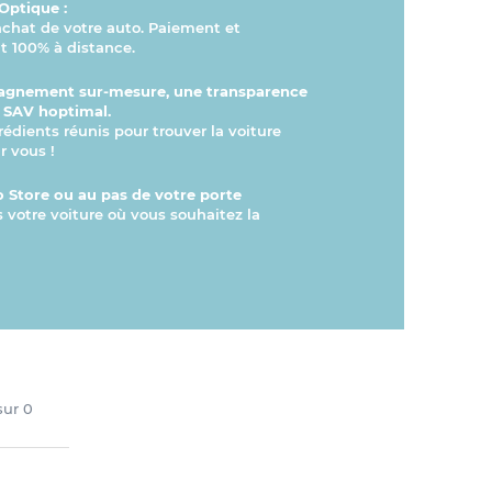
Optique :
’achat de votre auto. Paiement et
 100% à distance.
gnement sur-mesure, une transparence
n SAV hoptimal.
rédients réunis pour trouver la voiture
r vous !
 Store ou au pas de votre porte
s votre voiture où vous souhaitez la
 sur
0