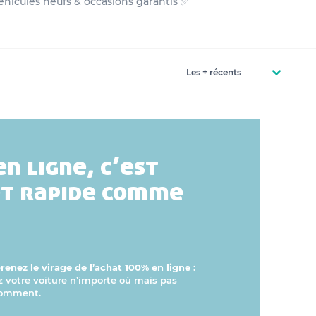
hicules neufs & occasions garantis ✅
en ligne, c’est
et rapide comme
enez le virage de l’achat 100% en ligne :
otre voiture n’importe où mais pas
comment.