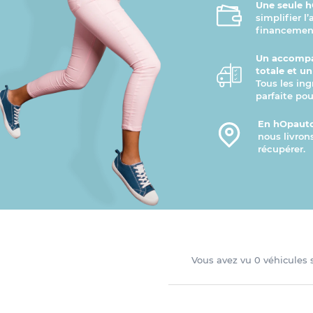
Une seule h
simplifier l
financement
Un accompa
totale et u
Tous les ing
parfaite pou
En hOpauto
nous livron
récupérer.
Vous avez vu
0
véhicules