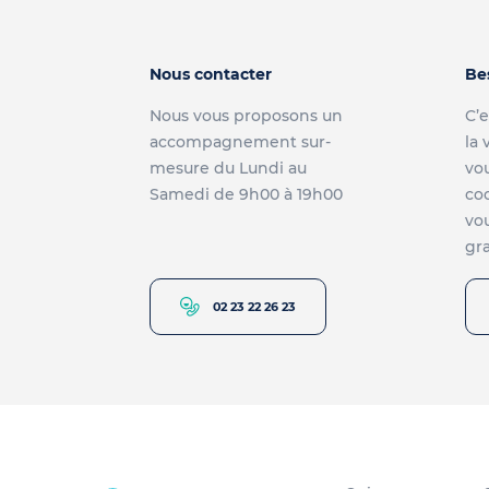
Nous contacter
Be
Nous vous proposons un
C’e
accompagnement sur-
la 
mesure du Lundi au
vou
Samedi de 9h00 à 19h00
co
vou
gra
02 23 22 26 23