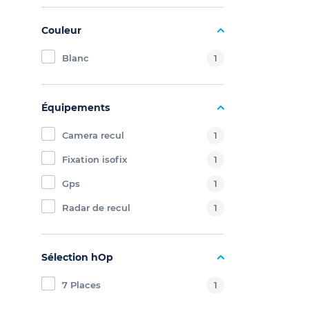
Couleur
Blanc
1
Équipements
Camera recul
1
Fixation isofix
1
Gps
1
Radar de recul
1
Sélection hOp
7 Places
1