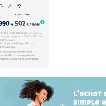
à partir de
990
502
€
€ / mois
rondi à l'euro supérieur. En LOA sur
 1er loyer majoré de 3 500,00€ puis
s de 501,62€.
al dû en cas d'acquisition du
e: 45 422,66€
t vous engage et doit être
é. Vérifiez vos capacités de
sement avant de vous engager.
l’achat 
simple 