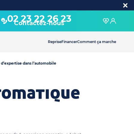
02 23 22 26 23
Contactez-nous
Reprise
Financer
Comment ça marche
 d’expertise dans l’automobile
tomatique