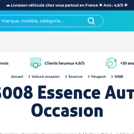
🚗 Livraison véhicule chez vous partout en France 🌟 Avis : 4,9/5 🌟
mois
Clients heureux 4.9/5
+30 ans
Accueil
Voiture occasion
Essence
Peugeot
5008
5008 Essence Au
Occasion