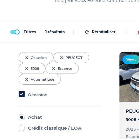
Peugeot 5008 Essence Automatique Occ
Filtres
1
résultats
Réinitialiser
Occasion
PEUGEOT
Vendu
5008
Essence
Automatique
Occasion
PEUG
Achat
Crédit classique / LOA
2025 
Essen