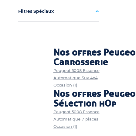
Filtres Spéciaux
Nos offres Peugeo
Carrosserie
Peugeot 5008 Essence
Automatique Suv 4x4
Occasion (1)
Nos offres Peugeo
Sélection hOp
Peugeot 5008 Essence
Automatique 7 places
Occasion (1)