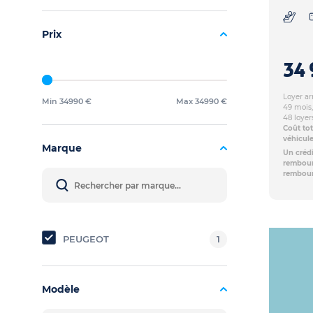
Prix
34 
Loyer ar
Min 34990 €
Max 34990 €
49 mois,
48 loyer
Coût tot
véhicul
Marque
Un crédi
rembours
rembour
PEUGEOT
1
Modèle