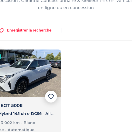
asion : Garantie Concessionnaire & Meilleur Prix ! ✅ Véhicul
en ligne ou en concession
Enregistrer la recherche
EOT 5008
5008 Hybrid 145 ch e-DCS6 - Allure
- 3 002 km
- Blanc
ce
- Automatique