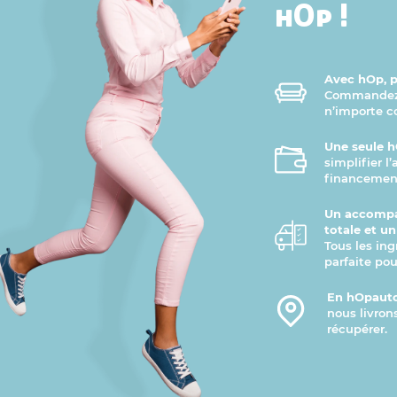
hOp !
Avec hOp, pr
Commandez v
n’importe 
Une seule h
simplifier l
financement
Un accompa
totale et u
Tous les ing
parfaite pou
En hOpauto
nous livron
récupérer.