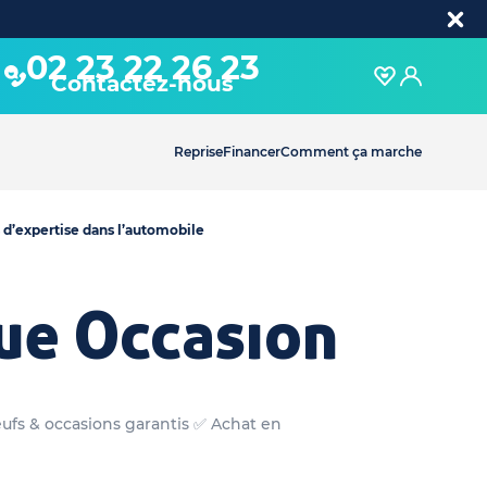
02 23 22 26 23
Contactez-nous
Reprise
Financer
Comment ça marche
 d’expertise dans l’automobile
ue Occasion
eufs & occasions garantis ✅ Achat en