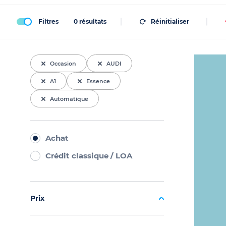
Filtres
0
résultats
Réinitialiser
Occasion
AUDI
A1
Essence
Automatique
Achat
Crédit classique / LOA
Prix