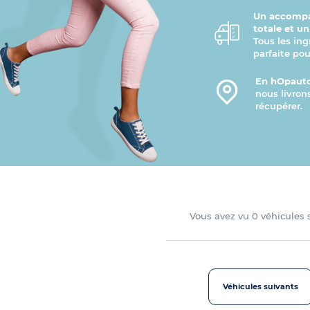
Un accompa
totale et u
Tous les ing
parfaite pou
En hOpauto
nous livron
récupérer.
Vous avez vu
0
véhicules
Véhicules suivants