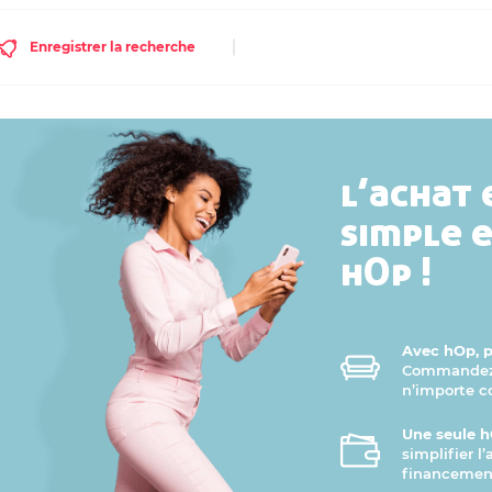
Enregistrer la recherche
l’achat 
simple 
hOp !
Avec hOp, pr
Commandez v
n’importe 
Une seule h
simplifier l
financement