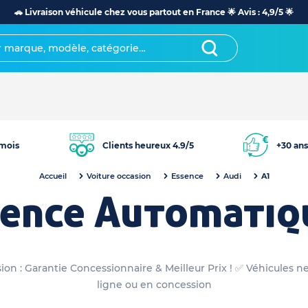
🚗 Livraison véhicule chez vous partout en France 🌟 Avis : 4,9/5 🌟
mois
Clients heureux 4.9/5
+30 ans
Accueil
Voiture occasion
Essence
Audi
A1
sence Automatiq
n : Garantie Concessionnaire & Meilleur Prix ! ✅ Véhicules n
ligne ou en concession