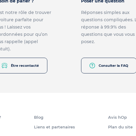
soin de parler ?
Poser une question
st notre rôle de trouver
Réponses simples aux
voiture parfaite pour
questions compliquées. 
s ! Laissez vos
réponse à 99.9% des
ordonnées pour qu’on
questions que vous vous
s rappelle (appel
posez.
tuit).
Être recontacté
Consulter la FAQ
?
Blog
Avis hOp
Liens et partenaires
Plan du site