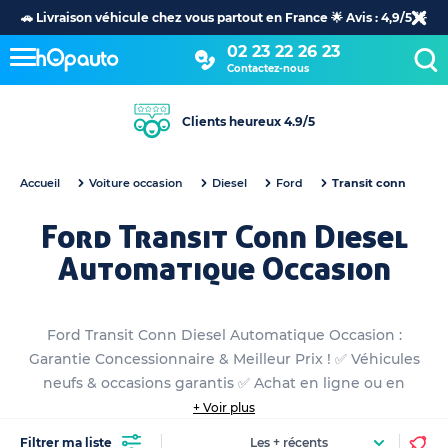
🚗 Livraison véhicule chez vous partout en France 🌟 Avis : 4,9/5 🌟
02 23 22 26 23
Contactez-nous
Clients heureux 4.9/5
Accueil
Voiture occasion
Diesel
Ford
Transit conn
Ford Transit Conn Diesel
Automatique Occasion
Ford Transit Conn Diesel Automatique Occasion :
Garantie Concessionnaire & Meilleur Prix ! ✅ Véhicules
neufs & occasions garantis ✅ Achat en ligne ou en
concession
+ Voir plus
Filtrer ma liste