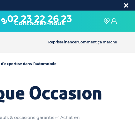
02 23 22 26 23
Contactez-nous
Reprise
Financer
Comment ça marche
 d’expertise dans l’automobile
que Occasion
neufs & occasions garantis ✅ Achat en