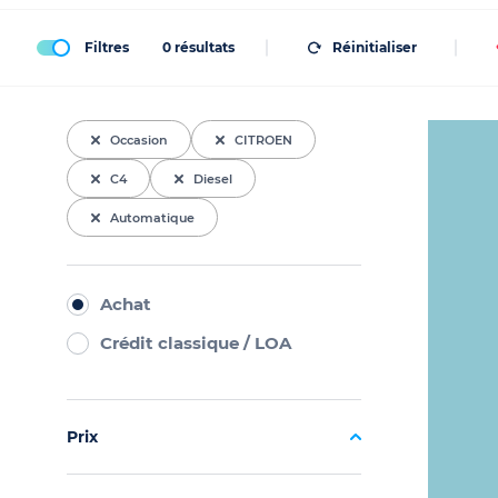
Filtres
0
résultats
Réinitialiser
Occasion
CITROEN
C4
Diesel
Automatique
Achat
Crédit classique / LOA
Prix