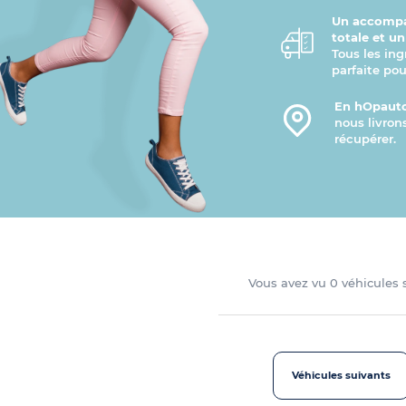
Un accompa
totale et u
Tous les ing
parfaite pou
En hOpauto
nous livron
récupérer.
Vous avez vu
0
véhicules
Véhicules suivants