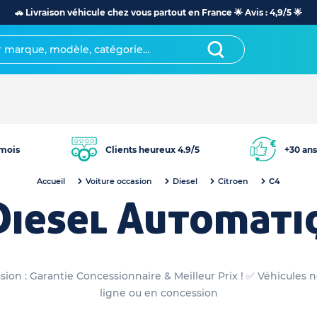
🚗 Livraison véhicule chez vous partout en France 🌟 Avis : 4,9/5 🌟
mois
Clients heureux 4.9/5
+30 ans
Accueil
Voiture occasion
Diesel
Citroen
C4
Diesel Automati
on : Garantie Concessionnaire & Meilleur Prix ! ✅ Véhicules 
ligne ou en concession