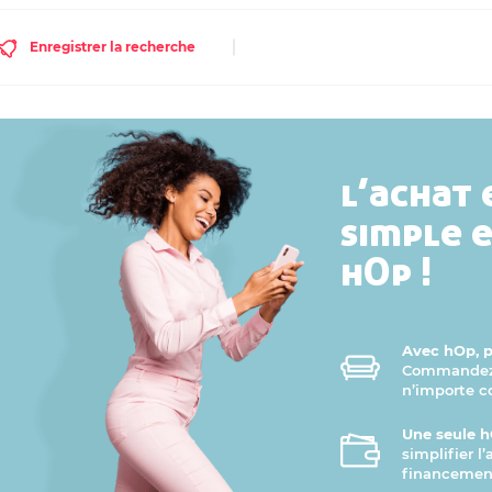
Enregistrer la recherche
l’achat 
simple 
hOp !
Avec hOp, pr
Commandez v
n’importe 
Une seule h
simplifier l
financement