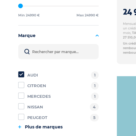
24 
Min 24990 €
Max 24990 €
Mensuali
un crédi
mois,
TA
Marque
27 510,
Un crédi
rembours
rembour
AUDI
1
CITROEN
1
MERCEDES
1
NISSAN
4
PEUGEOT
5
Plus de marques