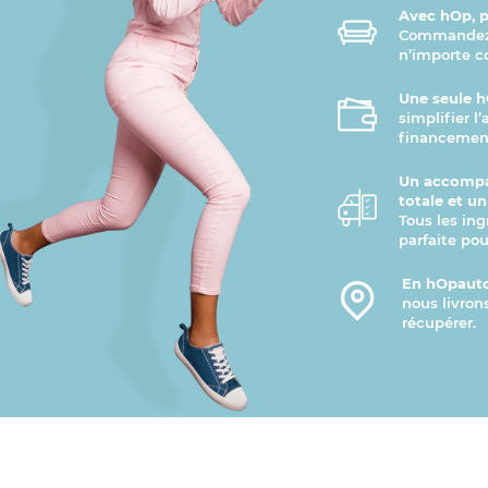
Avec hOp, pr
Commandez v
n’importe 
Une seule h
simplifier l
financement
Un accompa
totale et u
Tous les ing
parfaite pou
En hOpauto
nous livron
récupérer.