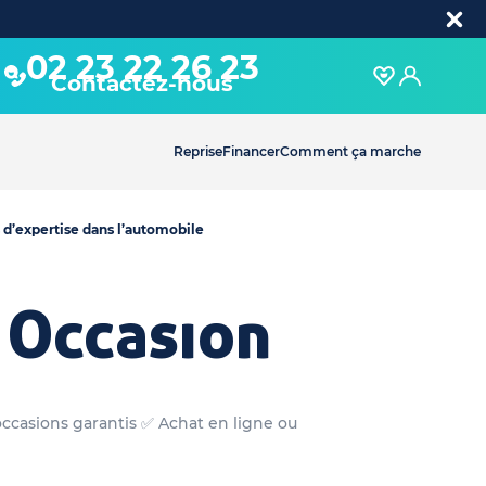
02 23 22 26 23
Contactez-nous
Reprise
Financer
Comment ça marche
 d’expertise dans l’automobile
 Occasion
occasions garantis ✅ Achat en ligne ou