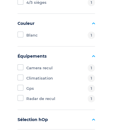
4/5 sièges
1
Couleur
Blanc
1
Équipements
Camera recul
1
Climatisation
1
Gps
1
Radar de recul
1
Sélection hOp