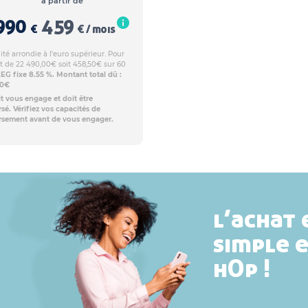
à partir de
990
459
€
€ / mois
té arrondie à l'euro supérieur. Pour
t de 22 490,00€ soit 458,50€ sur 60
EG fixe 8.55 %. Montant total dû :
00€
t vous engage et doit être
é. Vérifiez vos capacités de
sement avant de vous engager.
l’achat 
simple 
hOp !