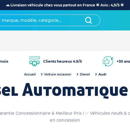
🚗 Livraison véhicule chez vous partout en France 🌟 Avis : 4,9/5 🌟
mois
Clients heureux 4.9/5
+30 ans
Accueil
Voiture occasion
Diesel
Audi
sel Automatique
rantie Concessionnaire & Meilleur Prix ! ✅ Véhicules neufs & 
en concession