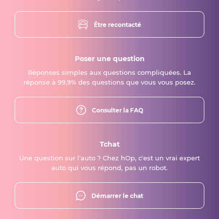
Être recontacté
Poser une question
Réponses simples aux questions compliquées. La
réponse à 99,9% des questions que vous vous posez.
Consulter la FAQ
Tchat
Une question sur l'auto ? Chez hOp, c'est un vrai expert
auto qui vous répond, pas un robot.
Démarrer le chat