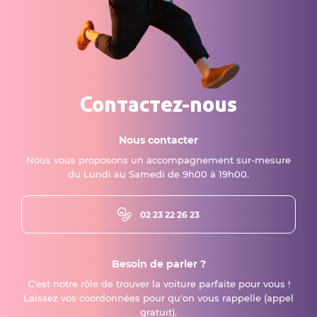
Contactez-nous
Nous contacter
Nous vous proposons un accompagnement sur-mesure
du Lundi au Samedi de 9h00 à 19h00.
02 23 22 26 23
Besoin de parler ?
C'est notre rôle de trouver la voiture parfaite pour vous !
Laissez vos coordonnées pour qu'on vous rappelle (appel
gratuit).