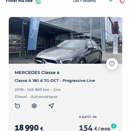
Filtrer ma liste
le véhicule qui vous correspond. En quelques clics,
comparez tous les véhicules mercedes occasion que
nous avons en stock. À la recherche d’une offre
intéressante pour acheter une
occasion à laval
? Chez
hOpauto nous optimisons les prix sur nos véhicules
pour rendre l'achat automobile plus accessible et moins
contraignant. Rendez-vous dans votre hOpauto Store à
laval pour y voir votre future voiture mercedes occasion
à laval. En plus nos véhicules sont révisés et garantis 12
mois minimum.
MERCEDES Classe a
Classe A 180 d 7G-DCT - Progressive Line
2018 - 149 869 km
- Gris
Diesel
- Automatique
à partir de
18 990
154
€
€ / mois