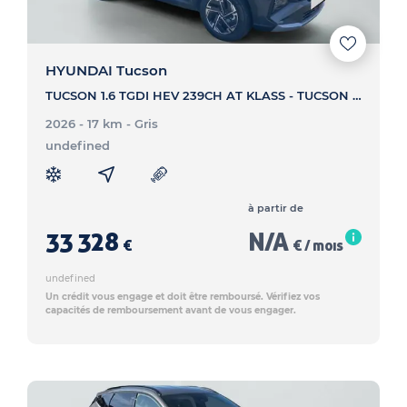
HYUNDAI Tucson
TUCSON 1.6 TGDI HEV 239CH AT KLASS - TUCSON TUCSON 1.6 TGDI HEV 239CH AT KLASS
2026 - 17 km
- Gris
undefined
à partir de
33 328
N/A
€
€ / mois
undefined
Un crédit vous engage et doit être remboursé. Vérifiez vos
capacités de remboursement avant de vous engager.