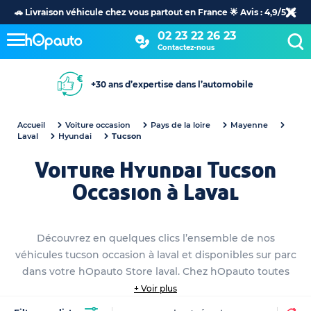
🚗 Livraison véhicule chez vous partout en France 🌟 Avis : 4,9/5 🌟
02 23 22 26 23
Contactez-nous
+30 ans d’expertise dans l’automobile
Accueil
Voiture occasion
Pays de la loire
Mayenne
Laval
Hyundai
Tucson
Voiture Hyundai Tucson
Occasion à Laval
Découvrez en quelques clics l’ensemble de nos
véhicules tucson occasion à laval et disponibles sur parc
dans votre hOpauto Store laval. Chez hOpauto toutes
nos voitures hyundai tucson occasion sont détaillées
+ Voir plus
avec le maximum d'informations. Il ne vous reste plus