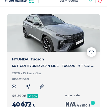
Filtrer ma liste
qu'à comparer et trouver le modèle de hyundai tucson
occasion qui correspond à vos besoins. Une question
sur un modèle
hyundai occasion à laval
? Nos
conseillers hOp sont à votre disposition. C’est notre rôle
de trouver la voiture parfaite pour vous. Rendez-vous
dans notre hOpauto Store laval pour y découvrir tous
nos hyundai tucson occasion à laval et disponibles à
l'essai.
HYUNDAI Tucson
1.6 T-GDI HYBRID 239 N LINE - TUCSON 1.6 T-GDI HYBRID 239 N LINE
2026 - 15 km
- Gris
undefined
46 590
€
à partir de
-13%
40 672
N/A
€
€ / mois