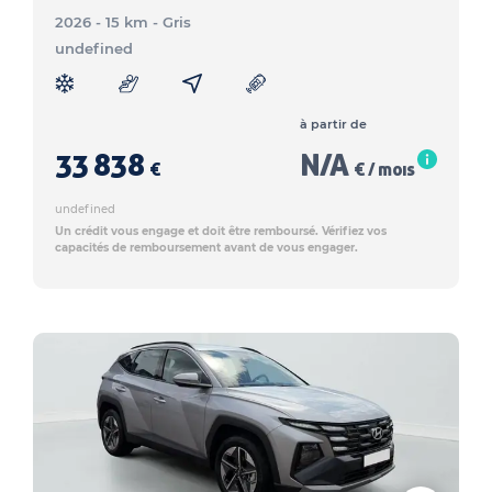
2026 - 15 km
- Gris
undefined
à partir de
33 838
N/A
€
€ / mois
undefined
Un crédit vous engage et doit être remboursé. Vérifiez vos
capacités de remboursement avant de vous engager.