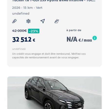
Tucson 1.6 T-GDI 239 Hybrid BVA6 Intuitive - TUCSON Tucson 1.6 T-GDI 239 Hybrid BVA6 Intuitive
2026 - 15 km
- Vert
undefined
42 000
€
à partir de
-23%
32 512
N/A
€
€ / mois
undefined
Un crédit vous engage et doit être remboursé. Vérifiez vos
capacités de remboursement avant de vous engager.