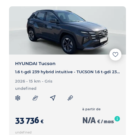
HYUNDAI Tucson
1.6 t-gdi 239 hybrid intuitive - TUCSON 1.6 t-gdi 239 hybrid intuitive
2026 - 15 km
- Gris
undefined
à partir de
33 736
N/A
€
€ / mois
undefined