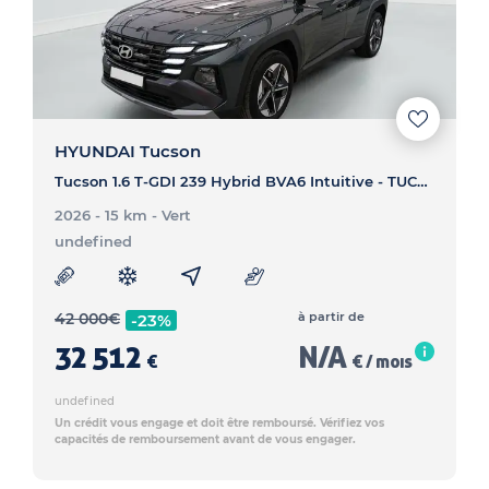
HYUNDAI Tucson
Tucson 1.6 T-GDI 239 Hybrid BVA6 Intuitive - TUCSON Tucson 1.6 T-GDI 239 Hybrid BVA6 Intuitive
2026 - 15 km
- Vert
undefined
42 000
€
à partir de
-23%
32 512
N/A
€
€ / mois
undefined
Un crédit vous engage et doit être remboursé. Vérifiez vos
capacités de remboursement avant de vous engager.