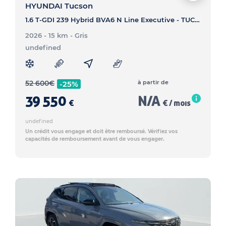
HYUNDAI Tucson
1.6 T-GDI 239 Hybrid BVA6 N Line Executive - TUCSON 1.6 T-GDI 239 Hybrid BVA6 N Line Executive
2026 - 15 km
- Gris
undefined
52 600
€
à partir de
-25%
39 550
N/A
€
€ / mois
undefined
Un crédit vous engage et doit être remboursé. Vérifiez vos
capacités de remboursement avant de vous engager.