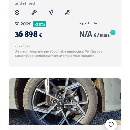
undefined
50 200
€
à partir de
-26%
36 898
N/A
€
€ / mois
undefined
Un crédit vous engage et doit être remboursé. Vérifiez vos
capacités de remboursement avant de vous engager.