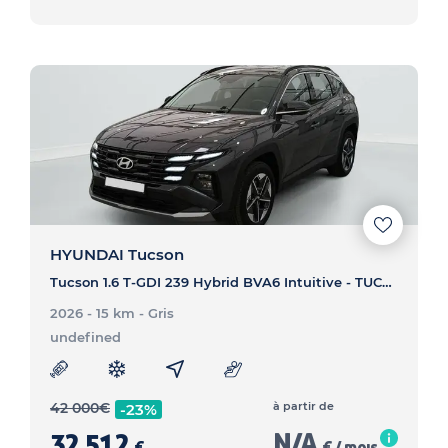
HYUNDAI Tucson
Tucson 1.6 T-GDI 239 Hybrid BVA6 Intuitive - TUCSON Tucson 1.6 T-GDI 239 Hybrid BVA6 Intuitive
2026 - 15 km
- Gris
undefined
42 000
€
à partir de
-23%
32 512
N/A
€
€ / mois