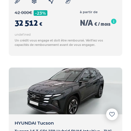
42 000
€
à partir de
-23%
32 512
N/A
€
€ / mois
undefined
Un crédit vous engage et doit être remboursé. Vérifiez vos
capacités de remboursement avant de vous engager.
HYUNDAI Tucson