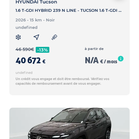
HYUNDAI Tucson
1.6 T-GDI HYBRID 239 N LINE - TUCSON 1.6 T-GDI HYBRID 239 N LINE
2026 - 15 km
- Noir
undefined
46 590
€
à partir de
-13%
40 672
N/A
€
€ / mois
undefined
Un crédit vous engage et doit être remboursé. Vérifiez vos
capacités de remboursement avant de vous engager.