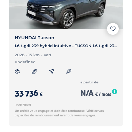
HYUNDAI Tucson
1.6 t-gdi 239 hybrid intuitive - TUCSON 1.6 t-gdi 239 hybrid intuitive
2026 - 15 km
- Vert
undefined
à partir de
33 736
N/A
€
€ / mois
undefined
Un crédit vous engage et doit être remboursé. Vérifiez vos
capacités de remboursement avant de vous engager.