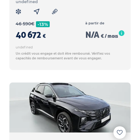
undefined
46 590
€
à partir de
-13%
40 672
N/A
€
€ / mois
undefined
Un crédit vous engage et doit être remboursé. Vérifiez vos
capacités de remboursement avant de vous engager.