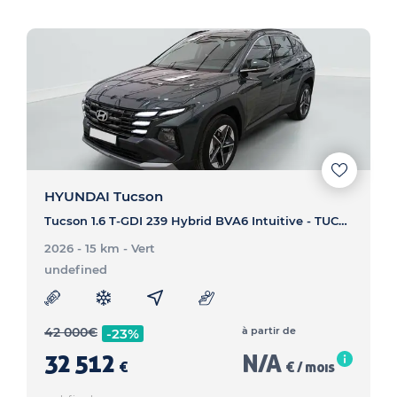
HYUNDAI Tucson
Tucson 1.6 T-GDI 239 Hybrid BVA6 Intuitive - TUCSON Tucson 1.6 T-GDI 239 Hybrid BVA6 Intuitive
2026 - 15 km
- Vert
undefined
42 000
€
à partir de
-23%
32 512
N/A
€
€ / mois