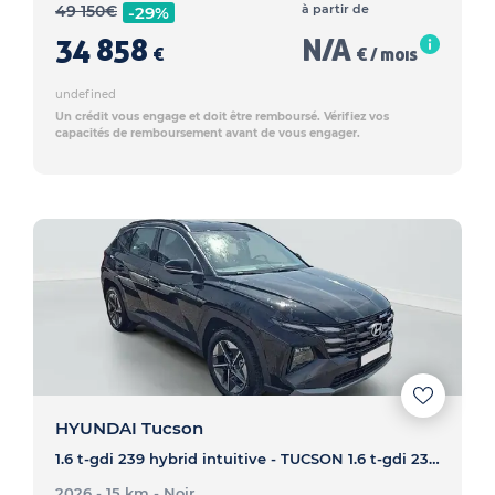
49 150
€
à partir de
-29%
34 858
N/A
€
€ / mois
undefined
Un crédit vous engage et doit être remboursé. Vérifiez vos
capacités de remboursement avant de vous engager.
HYUNDAI Tucson
1.6 t-gdi 239 hybrid intuitive - TUCSON 1.6 t-gdi 239 hybrid intuitive
2026 - 15 km
- Noir