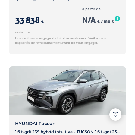
à partir de
33 838
N/A
€
€ / mois
undefined
Un crédit vous engage et doit être remboursé. Vérifiez vos
capacités de remboursement avant de vous engager.
HYUNDAI Tucson
1.6 t-gdi 239 hybrid intuitive - TUCSON 1.6 t-gdi 239 hybrid intuitive