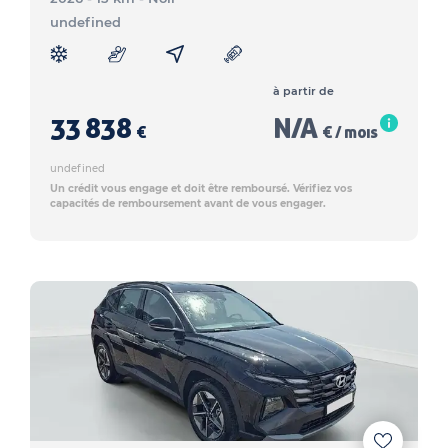
undefined
à partir de
33 838
N/A
€
€ / mois
undefined
Un crédit vous engage et doit être remboursé. Vérifiez vos
capacités de remboursement avant de vous engager.