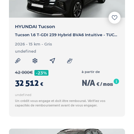
HYUNDAI Tucson
Tucson 1.6 T-GDI 239 Hybrid BVA6 Intuitive - TUCSON Tucson 1.6 T-GDI 239 Hybrid BVA6 Intuitive
2026 - 15 km
- Gris
undefined
42 000
€
à partir de
-23%
32 512
N/A
€
€ / mois
undefined
Un crédit vous engage et doit être remboursé. Vérifiez vos
capacités de remboursement avant de vous engager.