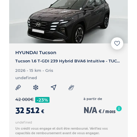
HYUNDAI Tucson
Tucson 1.6 T-GDI 239 Hybrid BVA6 Intuitive - TUCSON Tucson 1.6 T-GDI 239 Hybrid BVA6 Intuitive
2026 - 15 km
- Gris
undefined
42 000
€
à partir de
-23%
32 512
N/A
€
€ / mois
undefined
Un crédit vous engage et doit être remboursé. Vérifiez vos
capacités de remboursement avant de vous engager.