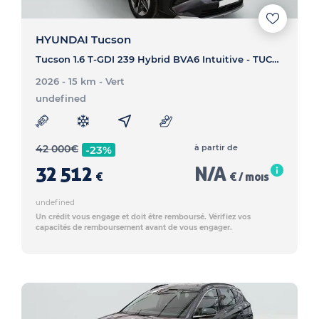
HYUNDAI Tucson
Tucson 1.6 T-GDI 239 Hybrid BVA6 Intuitive - TUCSON Tucson 1.6 T-GDI 239 Hybrid BVA6 Intuitive
2026 - 15 km
- Vert
undefined
42 000
€
à partir de
-23%
32 512
N/A
€
€ / mois
undefined
Un crédit vous engage et doit être remboursé. Vérifiez vos
capacités de remboursement avant de vous engager.