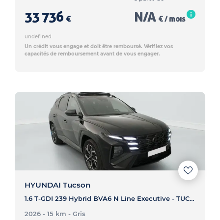
33 736
N/A
€
€ / mois
undefined
Un crédit vous engage et doit être remboursé. Vérifiez vos
capacités de remboursement avant de vous engager.
HYUNDAI Tucson
1.6 T-GDI 239 Hybrid BVA6 N Line Executive - TUCSON 1.6 T-GDI 239 Hybrid BVA6 N Line Executive
2026 - 15 km
- Gris