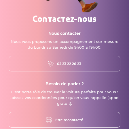
Contactez-nous
Nous contacter
Nous vous proposons un accompagnement sur-mesure
du Lundi au Samedi de 9h00 à 19h00.
02 23 22 26 23
Besoin de parler ?
C'est notre rôle de trouver la voiture parfaite pour vous !
Laissez vos coordonnées pour qu'on vous rappelle (appel
gratuit).
Être recontacté