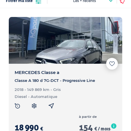
Filtrer ma liste
de mercedes occasion. Parcourez nos fiches véhicules
détaillées pour faire votre choix de la future voiture
mercedes occasion. Découvrez le plaisir d'acheter un
véhicule occasion à nantes
avec hOpauto. Un achat
auto 100 % transparent, simple et Rapide. Retrouvez
dans notre point de vente hOpauto nantes tout notre
stock de mercedes occasion à nantes.
MERCEDES Classe a
Classe A 180 d 7G-DCT - Progressive Line
2018 - 149 869 km
- Gris
Diesel
- Automatique
à partir de
18 990
154
€
€ / mois