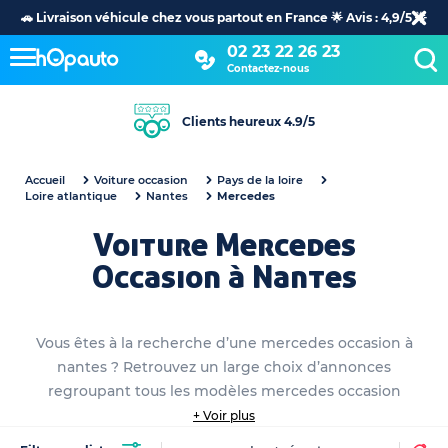
🚗 Livraison véhicule chez vous partout en France 🌟 Avis : 4,9/5 🌟
02 23 22 26 23
Contactez-nous
Clients heureux 4.9/5
Accueil
Voiture occasion
Pays de la loire
Loire atlantique
Nantes
Mercedes
Voiture Mercedes
Occasion à Nantes
Vous êtes à la recherche d’une mercedes occasion à
nantes ? Retrouvez un large choix d’annonces
regroupant tous les modèles mercedes occasion
disponibles dans votre hOpauto Store à nantes. Profitez
+ Voir plus
dès maintenant des meilleures offres parmi notre stock