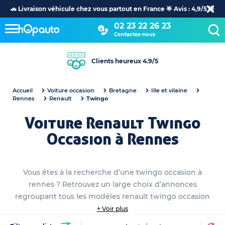
🚗 Livraison véhicule chez vous partout en France 🌟 Avis : 4,9/5 🌟
02 23 22 26 23
Contactez-nous
Clients heureux 4.9/5
Accueil
Voiture occasion
Bretagne
Ille et vilaine
Rennes
Renault
Twingo
Voiture Renault Twingo
Occasion à Rennes
Vous êtes à la recherche d’une twingo occasion à
rennes ? Retrouvez un large choix d’annonces
regroupant tous les modèles renault twingo occasion
disponibles dans votre hOpauto Store à rennes.
+ Voir plus
Parcourez nos fiches véhicules détaillées de tous nos