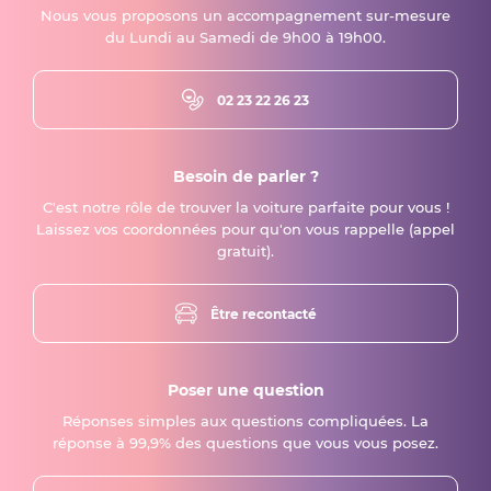
Nous vous proposons un accompagnement sur-mesure
du Lundi au Samedi de 9h00 à 19h00.
02 23 22 26 23
Besoin de parler ?
C'est notre rôle de trouver la voiture parfaite pour vous !
Laissez vos coordonnées pour qu'on vous rappelle (appel
gratuit).
Être recontacté
Poser une question
Réponses simples aux questions compliquées. La
réponse à 99,9% des questions que vous vous posez.