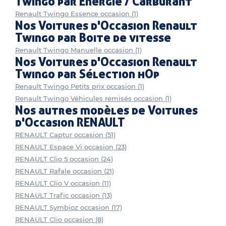
Twingo par Energie / Carburant
Renault Twingo Essence occasion (1)
Nos Voitures d'Occasion Renault
Twingo par Boite de vitesse
Renault Twingo Manuelle occasion (1)
Nos Voitures d'Occasion Renault
Twingo par Sélection hOp
Renault Twingo Petits prix occasion (1)
Renault Twingo Véhicules remisés occasion (1)
Nos autres modèles de Voitures
d'Occasion RENAULT
RENAULT Captur occasion (51)
RENAULT Espace Vi occasion (23)
RENAULT Clio 5 occasion (24)
RENAULT Rafale occasion (21)
RENAULT Clio V occasion (11)
RENAULT Trafic occasion (13)
RENAULT Symbioz occasion (17)
RENAULT Clio occasion (8)