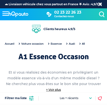
🚗 Livraison véhicule chez vous partout en France 🌟 Avis : 4,9/5 🌟
02 23 22 26 23
Contactez-nous
Clients heureux 4.9/5
Accueil
Voiture occasion
Essence
Audi
A1
A1 Essence Occasion
Et si vous réalisiez des économies en privilégiant un
modèle essence vis-à-vis d'un même modèle diesel ?
Ne cherchez plus vous êtes sur le bon site pour trouver
votre nouvelle A1 essence occasion. Parcourez notre
+ Voir plus
catalogue afin de trouver la voiture essence occasion et
Filtrer ma liste
plus particulièrement votre future auto parmi tous nos
modèles voiture A1 essence occasion. HOP vous avez