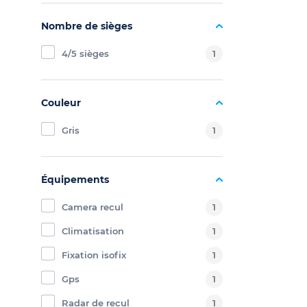
Nombre de sièges
4/5 sièges
1
Couleur
Gris
1
Équipements
Camera recul
1
Climatisation
1
Fixation isofix
1
Gps
1
Radar de recul
1