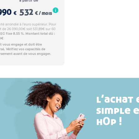
à partir de
990
532
€
€ / mois
té arrondie à l'euro supérieur. Pour
t de 26 090,00€ soit 531,89€ sur 60
EG fixe 8.55 %. Montant total dû :
40€
t vous engage et doit être
é. Vérifiez vos capacités de
sement avant de vous engager.
l’achat 
simple 
hOp !