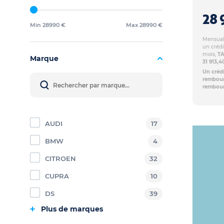
28 
Min 28990 €
Max 28990 €
Mensuali
un crédi
mois,
TA
Marque
31 913,
Un crédi
rembours
rembour
AUDI
17
BMW
4
CITROEN
32
CUPRA
10
DS
39
Plus de marques