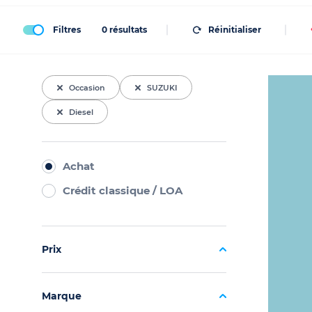
Filtres
0
résultats
Réinitialiser
Occasion
SUZUKI
Diesel
Achat
Crédit classique / LOA
Prix
Marque