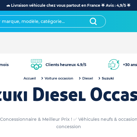
🚗 Livraison véhicule chez vous partout en France 🌟 Avis : 4,9/5 🌟
mois
Clients heureux 4.9/5
+30 ans
Accueil
Voiture occasion
Diesel
Suzuki
uki Diesel Occa
 Concessionnaire & Meilleur Prix ! ✅ Véhicules neufs & occasio
concession