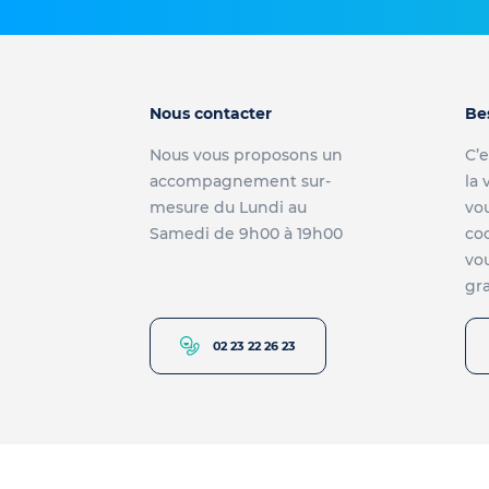
Nous contacter
Be
Nous vous proposons un
C’e
accompagnement sur-
la 
mesure du Lundi au
vou
Samedi de 9h00 à 19h00
co
vou
gra
02 23 22 26 23