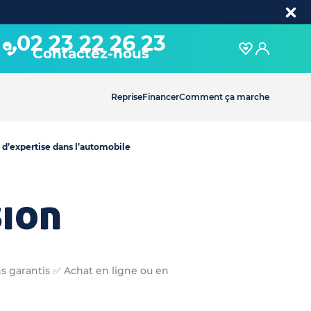
02 23 22 26 23
Contactez-nous
Reprise
Financer
Comment ça marche
 d’expertise dans l’automobile
sion
ns garantis ✅ Achat en ligne ou en