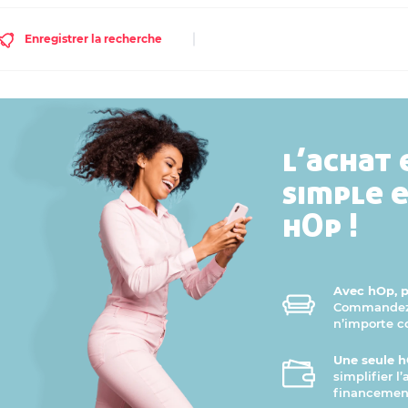
Enregistrer la recherche
l’achat 
simple 
hOp !
Avec hOp, pr
Commandez v
n’importe 
Une seule h
simplifier l
financement