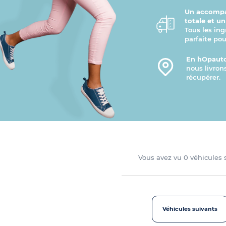
Un accompa
totale et u
Tous les ing
parfaite pou
En hOpauto
nous livron
récupérer.
Vous avez vu
0
véhicules
Véhicules suivants