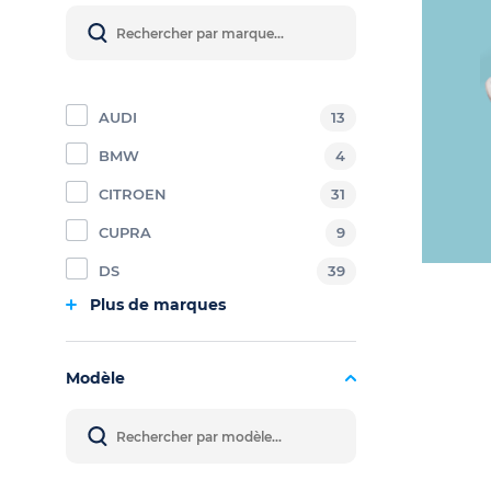
AUDI
13
BMW
4
CITROEN
31
CUPRA
9
DS
39
Plus de marques
Modèle