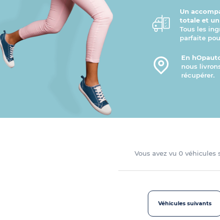
Un accompa
totale et u
Tous les ing
parfaite pou
En hOpauto
nous livron
récupérer.
Vous avez vu
0
véhicules
Véhicules suivants