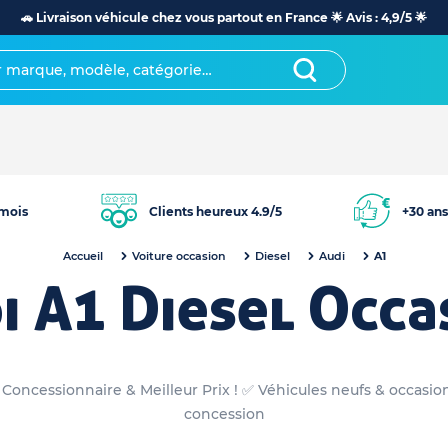
🚗 Livraison véhicule chez vous partout en France 🌟 Avis : 4,9/5 🌟
mois
Clients heureux 4.9/5
+30 ans
Accueil
Voiture occasion
Diesel
Audi
A1
i A1 Diesel Occa
e Concessionnaire & Meilleur Prix ! ✅ Véhicules neufs & occasio
concession