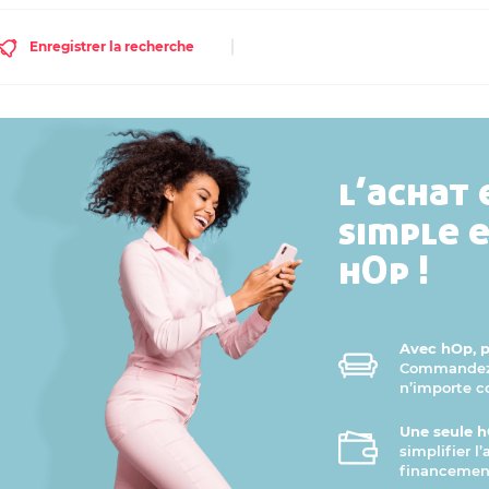
Enregistrer la recherche
l’achat 
simple 
hOp !
Avec hOp, pr
Commandez v
n’importe 
Une seule h
simplifier l
financement