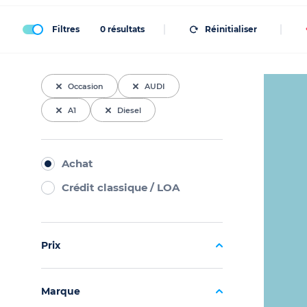
Filtres
0
résultats
Réinitialiser
Occasion
AUDI
A1
Diesel
Achat
Crédit classique / LOA
Prix
Marque