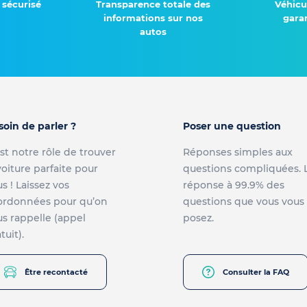
 sécurisé
Transparence totale des
Véhicu
informations sur nos
garan
autos
soin de parler ?
Poser une question
st notre rôle de trouver
Réponses simples aux
voiture parfaite pour
questions compliquées. 
s ! Laissez vos
réponse à 99.9% des
ordonnées pour qu’on
questions que vous vous
s rappelle (appel
posez.
tuit).
Être recontacté
Consulter la FAQ