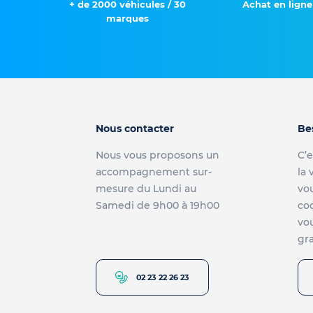
+ de 2000 véhicules / 30
Achat en ligne
marques
Nous contacter
Be
Nous vous proposons un
C’e
accompagnement sur-
la 
mesure du Lundi au
vou
Samedi de 9h00 à 19h00
co
vou
gra
02 23 22 26 23