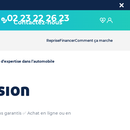
02 23 22 26 23
Contactez-nous
Reprise
Financer
Comment ça marche
 d’expertise dans l’automobile
sion
ns garantis ✅ Achat en ligne ou en