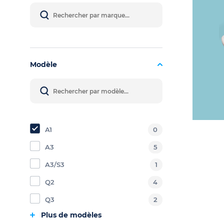
Modèle
A1
0
A3
5
A3/S3
1
Q2
4
Q3
2
Plus de modèles