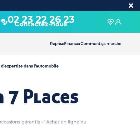
02 23 22 26 23
Contactez-nous
Reprise
Financer
Comment ça marche
 d’expertise dans l’automobile
 7 Places
occasions garantis ✅ Achat en ligne ou