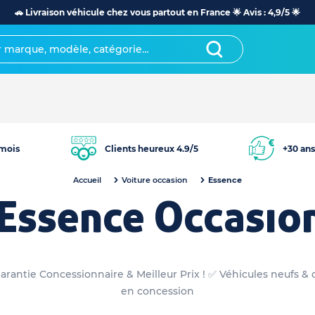
🚗 Livraison véhicule chez vous partout en France 🌟 Avis : 4,9/5 🌟
mois
Clients heureux 4.9/5
+30 ans
Accueil
Voiture occasion
Essence
Essence Occasion
arantie Concessionnaire & Meilleur Prix ! ✅ Véhicules neufs & 
en concession