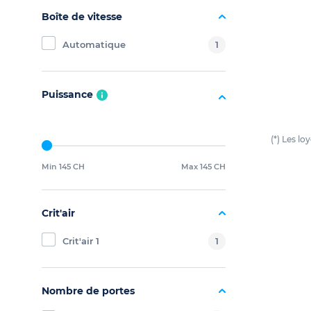
Boîte de vitesse
Automatique
1
Puissance
(*) Les l
Min 145 CH
Max 145 CH
Crit'air
Crit'air 1
1
Nombre de portes