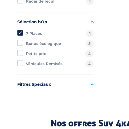
Radar de recul
1
Sélection hOp
7 Places
1
Bonus écologique
5
Petits prix
4
Véhicules Remisés
4
Filtres Spéciaux
Nos offres Suv 4x