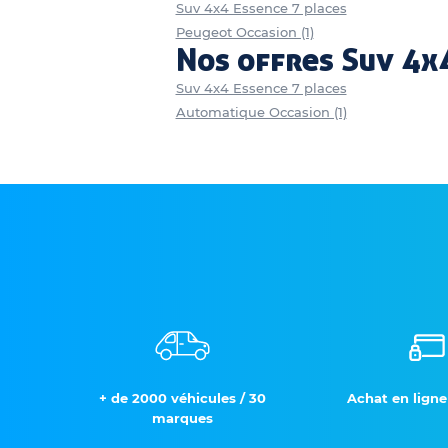
Suv 4x4 Essence 7 places
Peugeot Occasion (1)
Nos offres Suv 4x4
Suv 4x4 Essence 7 places
Automatique Occasion (1)
+ de 2000 véhicules / 30
Achat en ligne
marques