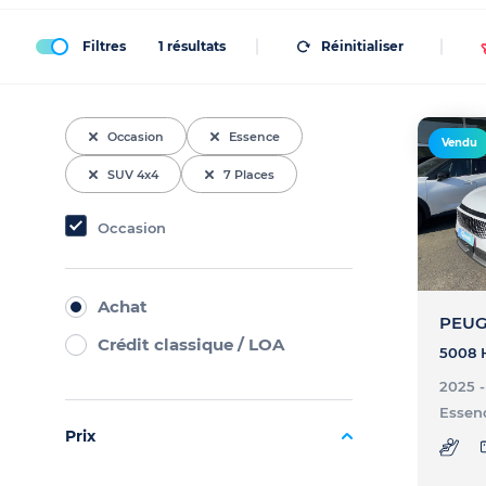
Filtres
1
résultats
Réinitialiser
Occasion
Essence
Vendu
SUV 4x4
7 Places
Occasion
Achat
PEUG
Crédit classique / LOA
2025 
Essen
Prix