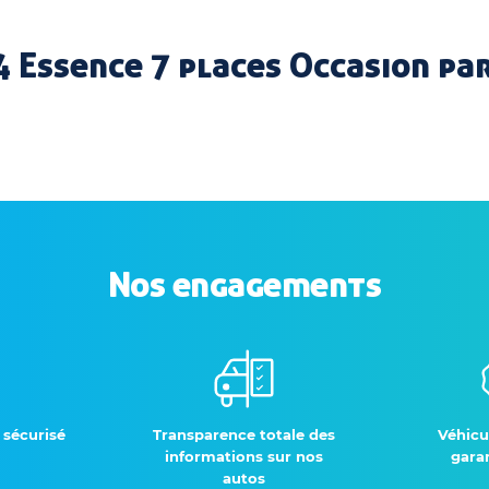
 Essence 7 places Occasion par
Nos engagements
 sécurisé
Transparence totale des
Véhicu
informations sur nos
garan
autos