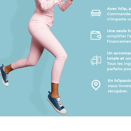
Avec hOp, pr
Commandez v
n’importe 
Une seule h
simplifier l
financement
Un accompa
totale et u
Tous les ing
parfaite pou
En hOpauto
nous livron
récupérer.