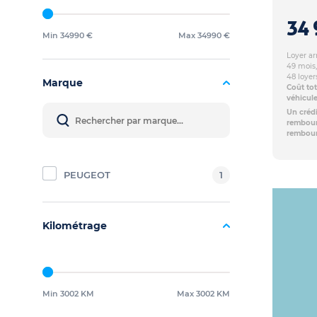
34 
Min 34990 €
Max 34990 €
Loyer ar
49 mois,
48 loyer
Marque
Coût tot
véhicul
Un crédi
rembours
rembour
PEUGEOT
1
Kilométrage
Min 3002 KM
Max 3002 KM