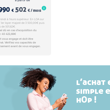
à partir de
990
502
€
€ / mois
rondi à l'euro supérieur. En LOA sur
 1er loyer majoré de 3 500,00€ puis
s de 501,62€.
al dû en cas d'acquisition du
e: 45 422,66€
t vous engage et doit être
é. Vérifiez vos capacités de
sement avant de vous engager.
l’achat 
simple 
hOp !