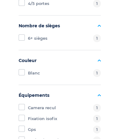
4/5 portes
1
Nombre de sièges
6+ sièges
1
Couleur
Blanc
1
Équipements
Camera recul
1
Fixation isofix
1
Gps
1