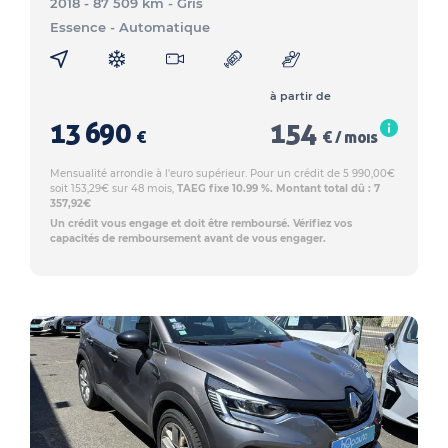
2018 - 87 509 km
- Gris
Essence
- Automatique
à partir de
13 690
154
€
€ / mois
Mensualité arrondie à l'euro supérieur. Pour un crédit de 5 990,00€
soit 153,29€ sur 48 mois,
TAEG fixe 10.99 %. Montant total dû : 7
357,92€
Un crédit vous engage et doit être remboursé. Vérifiez vos
capacités de remboursement avant de vous engager.